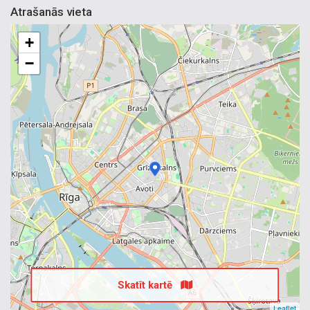
Atrašanās vieta
+
−
Skatīt kartē
Leaflet