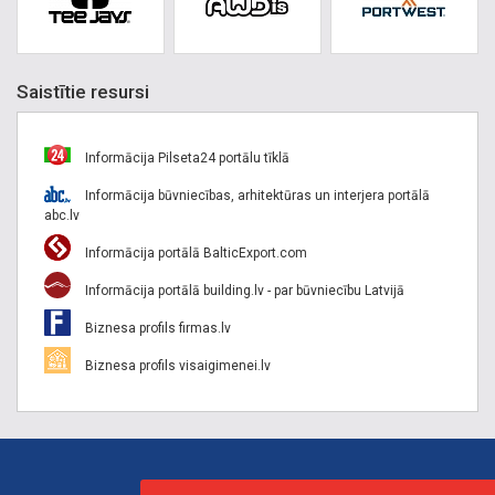
Saistītie resursi
Informācija Pilseta24 portālu tīklā
Informācija būvniecības, arhitektūras un interjera portālā
abc.lv
Informācija portālā BalticExport.com
Informācija portālā building.lv - par būvniecību Latvijā
Biznesa profils firmas.lv
Biznesa profils visaigimenei.lv