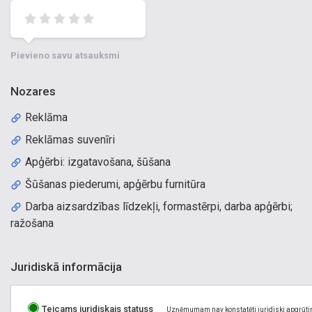
Pievieno savu atsauksmi
Nozares
Reklāma
Reklāmas suvenīri
Apģērbi: izgatavošana, šūšana
Šūšanas piederumi, apģērbu furnitūra
Darba aizsardzības līdzekļi, formastērpi, darba apģērbi;
ražošana
Juridiskā informācija
Teicams juridiskais statuss
Uzņēmumam nav konstatēti juridiski apgrūti