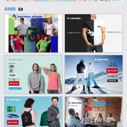
Attēli
9