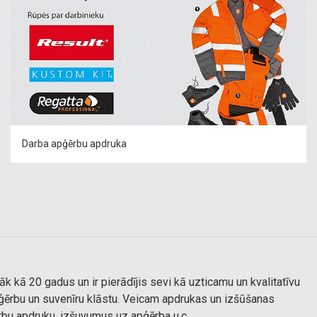
Darba apģērbu apdruka
kā 20 gadus un ir pierādījis sevi kā uzticamu un kvalitatīvu
ģērbu un suvenīru klāstu. Veicam apdrukas un izšūšanas
rbu apdruku, izšuvumus uz apģērba u.c.