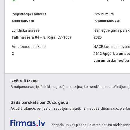
Reģistrācijas numurs
PVN numurs
40003405770
LV40003405770
Juridiskā adrese
Iesniegtie gada pārsk
Tallinas iela 84 – 8, Rīga, LV-1009
2025
Amatpersonu skaits
NACE kods un nozare
2
4642 Apģērbu un ap
vairumtirdzniecība
Izvērstā izziņa
Amatpersonas, īpašnieki, apgrozījums, peļņa, komercķīlas, nodrošinājumi, k
Gada pārskats par 2025. gadu
Aktuālā bilance, peļņas un zaudējumu aprēķins, naudas plūsma u.c. pielik
Piegādā unikāli plašas un ātras satura meklēšana