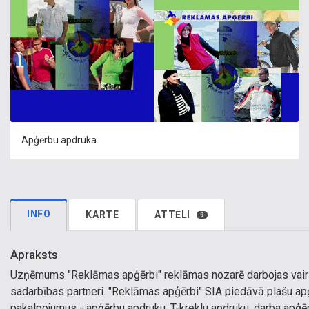
Apģērbu apdruka
INFO
KARTE
ATTĒLI
9
Apraksts
Uzņēmums "Reklāmas apģērbi" reklāmas nozarē darbojas vairāk 
sadarbības partneri. "Reklāmas apģērbi" SIA piedāvā plašu ap
pakalpojumus - apģērbu apdruku, T-kreklu apdruku, darba apģē