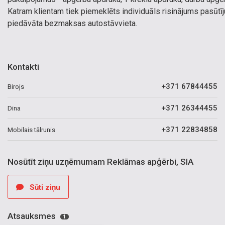
Katram klientam tiek piemeklēts individuāls risinājums pasūtījum
piedāvāta bezmaksas autostāvvieta.
Kontakti
+371 67844455
Birojs
+371 26344455
Dina
+371 22834858
Mobilais tālrunis
Nosūtīt ziņu uzņēmumam Reklāmas apģērbi, SIA
Sūti ziņu
Atsauksmes
1