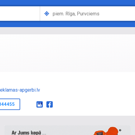
reklamas-apgerbi.lv
344455