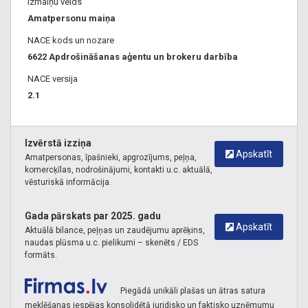
Izmaiņu veids
Amatpersonu maiņa
NACE kods un nozare
6622 Apdrošināšanas aģentu un brokeru darbība
NACE versija
2.1
Izvērstā izziņa
Apskatīt
Amatpersonas, īpašnieki, apgrozījums, peļņa,
komercķīlas, nodrošinājumi, kontakti u.c. aktuālā,
vēsturiskā informācija.
Gada pārskats par 2025. gadu
Apskatīt
Aktuālā bilance, peļņas un zaudējumu aprēķins,
naudas plūsma u.c. pielikumi – skenēts / EDS
formāts.
Piegādā unikāli plašas un ātras satura
meklēšanas iespējas konsolidētā juridisko un faktisko uzņēmumu