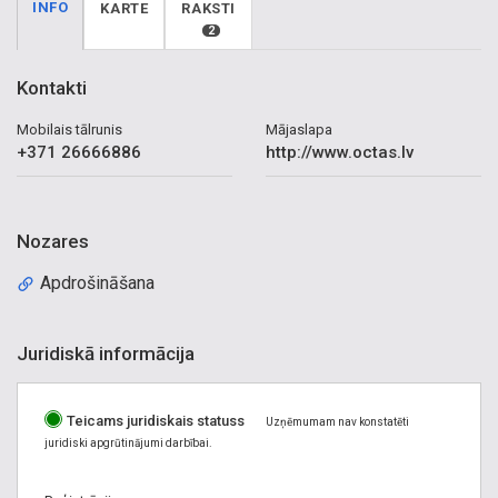
INFO
KARTE
RAKSTI
2
Kontakti
Mobilais tālrunis
Mājaslapa
+371 26666886
http://www.octas.lv
Nozares
Apdrošināšana
Juridiskā informācija
Teicams juridiskais statuss
Uzņēmumam nav konstatēti
juridiski apgrūtinājumi darbībai.