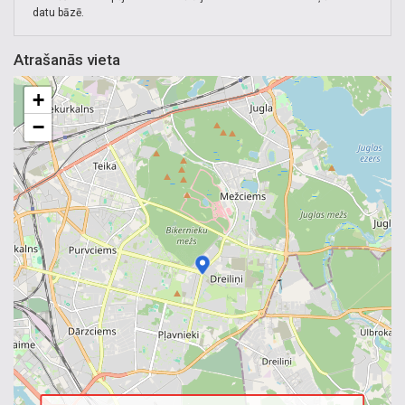
datu bāzē.
Atrašanās vieta
+
−