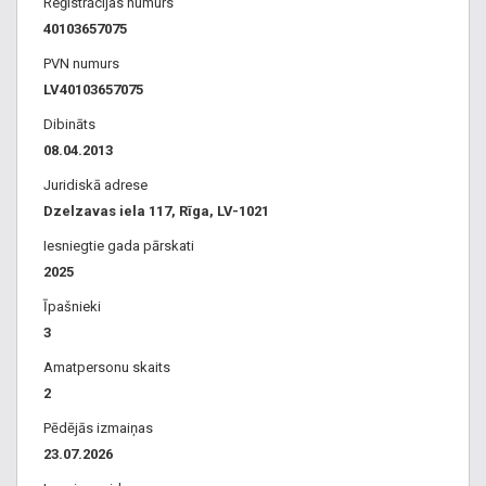
Reģistrācijas numurs
40103657075
PVN numurs
LV40103657075
Dibināts
08.04.2013
Juridiskā adrese
Dzelzavas iela 117, Rīga, LV-1021
Iesniegtie gada pārskati
2025
Īpašnieki
3
Amatpersonu skaits
2
Pēdējās izmaiņas
23.07.2026