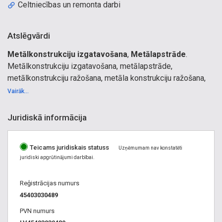
Celtniecības un remonta darbi
Atslēgvārdi
Metālkonstrukciju izgatavošana
,
Metālapstrāde
.
Metālkonstrukciju izgatavošana, metālapstrāde,
metālkonstrukciju ražošana, metāla konstrukciju ražošana,
metāla locīšana, metāla loksnes, virpošana, frēzēšana,
Vairāk...
cinkošana, metināšana, presēšana, metāla griešana leņķos,
metālkonstrukciju montāža, celtniecības un remonta darbi,
Juridiskā informācija
būvniecība, ēku būvniecība, apdare, ēku siltināšana,
montāžas darbi, privātmāju būvniecība, iekštelpu apdare.
Teicams juridiskais statuss
Uzņēmumam nav konstatēti
juridiski apgrūtinājumi darbībai.
Reģistrācijas numurs
45403030489
PVN numurs