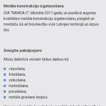
Metāla konstrukciju izgatavošana
SIA “RAMDA C” dibināta 2011.gadā, un piedāvā augstas
kvalitātes metāla konstrukciju izgatavošanu, piegādi un
montāžu, kā arī būvniecību visā Latvijas teritorijā un ārpus
tās.
Sniegtie pakalpojumi
Mūsu darbnīcā veicam tādus darbus kā
virpošana;
frēzēšana;
cinkošana;
metināšana;
presēšana;
metāla griešana leņķos.