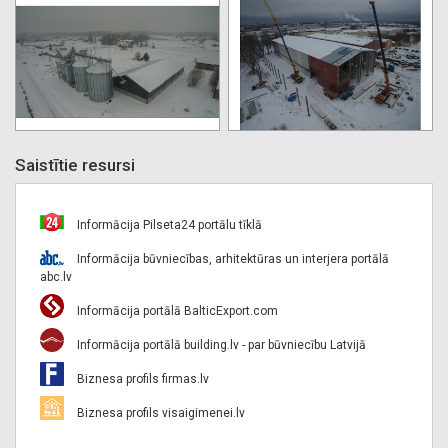
Saistītie resursi
Informācija Pilseta24 portālu tīklā
Informācija būvniecības, arhitektūras un interjera portālā
abc.lv
Informācija portālā BalticExport.com
Informācija portālā building.lv - par būvniecību Latvijā
Biznesa profils firmas.lv
Biznesa profils visaigimenei.lv