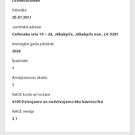
LV45403030489
Dibināts
25.07.2011
Juridiskā adrese
Celtnieku iela 19 – 24, Jēkabpils, Jēkabpils nov., LV-5201
Iesniegtie gada pārskati
2024
Īpašnieki
1
Amatpersonu skaits
1
NACE kods un nozare
4100 Dzīvojamo un nedzīvojamo ēku būvniecība
NACE versija
2.1