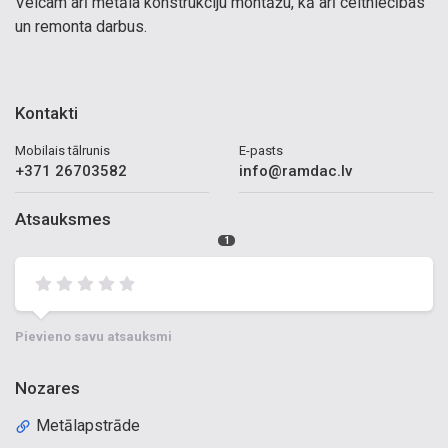
Veicam arī metāla konstrukciju montāžu, kā arī celtniecības
un remonta darbus.
Kontakti
Mobilais tālrunis
E-pasts
+371 26703582
info@ramdac.lv
Atsauksmes
1
Pievieno savu atsauksmi
Nozares
Metālapstrāde