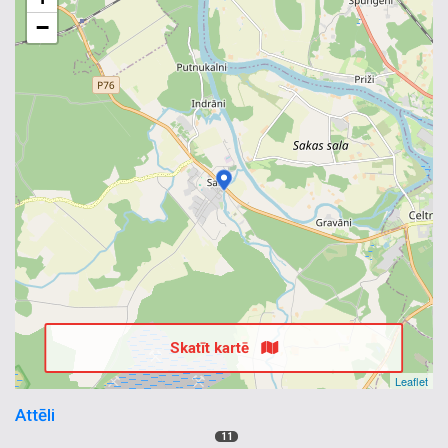
−
Skatīt kartē
Leaflet
Attēli
11