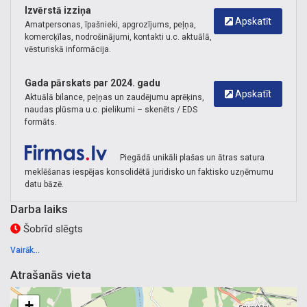
Izvērstā izziņa
Apskatīt
Amatpersonas, īpašnieki, apgrozījums, peļņa,
komercķīlas, nodrošinājumi, kontakti u.c. aktuālā,
vēsturiskā informācija.
Gada pārskats par 2024. gadu
Apskatīt
Aktuālā bilance, peļņas un zaudējumu aprēķins,
naudas plūsma u.c. pielikumi – skenēts / EDS
formāts.
Piegādā unikāli plašas un ātras satura
meklēšanas iespējas konsolidētā juridisko un faktisko uzņēmumu
datu bāzē.
Darba laiks
Šobrīd slēgts
Vairāk...
Atrašanās vieta
+