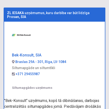
ZL IESAKA
uzņēmumus, kuru darbība var būt līdzīga
Prosan, SIA
Bek-Konsult, SIA
Braslas 29A - 301, Rīga, LV-1084
Siltumapgāde un siltumtīkli
+371 29455987
Siltumapgādes uzņēmums
"Bek-Konsult" uzņēmums, kopš tā dibināšanas, darbojas
centralizētās siltumapgādes jomā. Piedāvājam drošākās