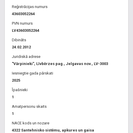
Reģistrācijas numurs
43603052264
PVN numurs
LV43603052264
Dibināts
24.02.2012
Juridiskā adrese
"Vārpinieki", Līvbērzes pag., Jelgavas nov., LV-3003
Iesniegtie gada pārskati
2025
Īpašnieki
1
Amatpersonu skaits
1
NACE kods un nozare
4322 Santehnisko sistēmu, apkures un gaisa