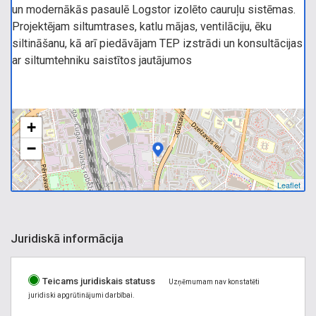
un modernākās pasaulē Logstor izolēto cauruļu sistēmas.
Projektējam siltumtrases, katlu mājas, ventilāciju, ēku
siltināšanu, kā arī piedāvājam TEP izstrādi un konsultācijas
ar siltumtehniku saistītos jautājumos
+
−
Leaflet
Juridiskā informācija
Teicams juridiskais statuss
Uzņēmumam nav konstatēti
juridiski apgrūtinājumi darbībai.