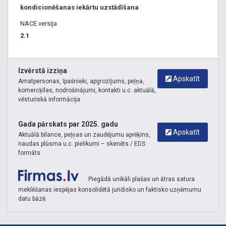
kondicionēšanas iekārtu uzstādīšana
NACE versija
2.1
Izvērstā izziņa
Apskatīt
Amatpersonas, īpašnieki, apgrozījums, peļņa,
komercķīlas, nodrošinājumi, kontakti u.c. aktuālā,
vēsturiskā informācija.
Gada pārskats par 2025. gadu
Apskatīt
Aktuālā bilance, peļņas un zaudējumu aprēķins,
naudas plūsma u.c. pielikumi – skenēts / EDS
formāts.
Piegādā unikāli plašas un ātras satura
meklēšanas iespējas konsolidētā juridisko un faktisko uzņēmumu
datu bāzē.