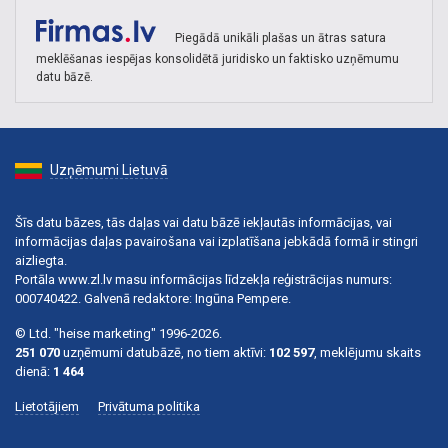
Piegādā unikāli plašas un ātras satura
meklēšanas iespējas konsolidētā juridisko un faktisko uzņēmumu
datu bāzē.
Uzņēmumi Lietuvā
Šīs datu bāzes, tās daļas vai datu bāzē iekļautās informācijas, vai
informācijas daļas pavairošana vai izplatīšana jebkādā formā ir stingri
aizliegta.
Portāla www.zl.lv masu informācijas līdzekļa reģistrācijas numurs:
000740422. Galvenā redaktore: Ingūna Pempere.
© Ltd. "heise marketing" 1996-2026.
251 070
uzņēmumi datubāzē, no tiem aktīvi:
102 597
, meklējumu skaits
dienā:
1 464
Lietotājiem
Privātuma politika