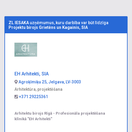
ZL IESAKA
uzņēmumus, kuru darbība var būt līdzīga
Projektu birojs Grietēns un Kagainis, SIA
EH Arhitekti, SIA
Agroķīmiķu 25, Jelgava, LV-3003
Arhitektūra, projektēšana
+371 29225361
Arhitektu birojs Rīgā - Profesionāla projektēšana
klīnikā "EH Arhitekti"