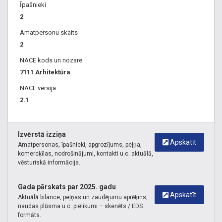
Īpašnieki
2
Amatpersonu skaits
2
NACE kods un nozare
7111 Arhitektūra
NACE versija
2.1
Izvērstā izziņa
Apskatīt
Amatpersonas, īpašnieki, apgrozījums, peļņa,
komercķīlas, nodrošinājumi, kontakti u.c. aktuālā,
vēsturiskā informācija.
Gada pārskats par 2025. gadu
Apskatīt
Aktuālā bilance, peļņas un zaudējumu aprēķins,
naudas plūsma u.c. pielikumi – skenēts / EDS
formāts.