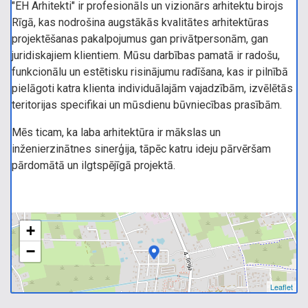
"EH Arhitekti" ir profesionāls un vizionārs arhitektu birojs
Rīgā, kas nodrošina augstākās kvalitātes arhitektūras
projektēšanas pakalpojumus gan privātpersonām, gan
juridiskajiem klientiem. Mūsu darbības pamatā ir radošu,
funkcionālu un estētisku risinājumu radīšana, kas ir pilnībā
pielāgoti katra klienta individuālajām vajadzībām, izvēlētās
teritorijas specifikai un mūsdienu būvniecības prasībām.
Mēs ticam, ka laba arhitektūra ir mākslas un
inženierzinātnes sinerģija, tāpēc katru ideju pārvēršam
pārdomātā un ilgtspējīgā projektā.
+
−
Leaflet