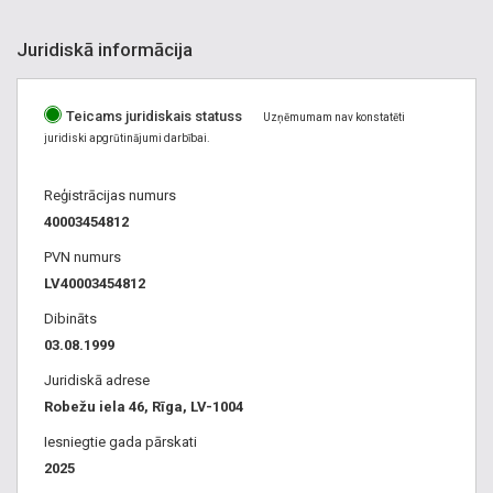
Juridiskā informācija
Teicams juridiskais statuss
Uzņēmumam nav konstatēti
juridiski apgrūtinājumi darbībai.
Reģistrācijas numurs
40003454812
PVN numurs
LV40003454812
Dibināts
03.08.1999
Juridiskā adrese
Robežu iela 46, Rīga, LV-1004
Iesniegtie gada pārskati
2025