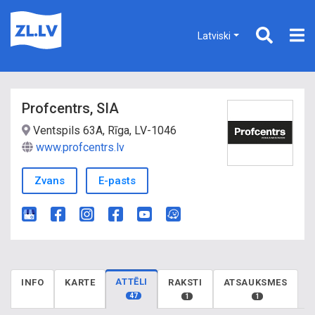
Latviski
Profcentrs, SIA
Ventspils 63A, Rīga, LV-1046
www.profcentrs.lv
Zvans
E-pasts
ATTĒLI
INFO
KARTE
RAKSTI
ATSAUKSMES
47
1
1