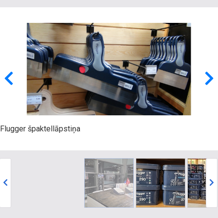
Flugger špaktellāpstiņa