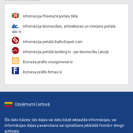
Informācija Pilseta24 portālu tīklā
Informācija būvniecības, arhitektūras un interjera portālā
abc.lv
Informācija portālā BalticExport.com
Informācija portālā building.lv - par būvniecību Latvijā
Biznesa profils visaigimenei.lv
Biznesa profils firmas.lv
Uzņēmumi Lietuvā
Šīs datu bāzes, tās daļas vai datu bāzē iekļautās informācijas, vai
informācijas daļas pavairošana vai izplatīšana jebkādā formā ir stingri
aizliegta.