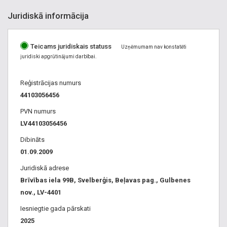
bitumens, bitumena materiāli. Mūsdienīgi bitumena
Juridiskā informācija
materiāli ceļu būvniecībai. adhēzijas piedevas asfalta
ražošanai, adhēzijas piedevas asfalta ražošanai GULBENE.
Teicams juridiskais statuss
Bīstamo kravu pārvadājumi Baltija, Latvija, Gulbene.
Uzņēmumam nav konstatēti
juridiski apgrūtinājumi darbībai.
Reģistrācijas numurs
44103056456
PVN numurs
LV44103056456
Dibināts
01.09.2009
Juridiskā adrese
Brīvības iela 99B, Svelberģis, Beļavas pag., Gulbenes
nov., LV-4401
Iesniegtie gada pārskati
2025