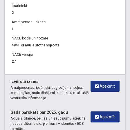
Īpašnieki
2
Amatpersonu skaits
1
NACE kods un nozare
4941 Kravu autotransports
NACE versija
2.1
Izvērstā izziņa
Apskatīt
Amatpersonas, īpašnieki, apgrozījums, peļņa,
komercķīlas, nodrošinājumi, kontakti u.c. aktuālā,
vēsturiskā informācija.
Gada pārskats par 2025. gadu
Apskatīt
Aktuālā bilance, peļņas un zaudējumu aprēķins,
naudas plūsma u.c. pielikumi – skenēts / EDS
formāts.