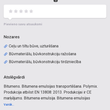
1
Pievieno savu atsauksmi
Nozares
Ceļu un tiltu būve, uzturēšana
Būvmateriālu, būvkonstrukciju ražošana
Būvmateriālu, būvkonstrukciju tirdzniecība
Atslēgvārdi
Bitumens. Bitumena emulsijas transportēšana. Polymix.
Produkcija atbilst EN 13808: 2013. Produkcijai ir CE
marķējums. Bitumena emulsija. Bitumena emulsijas
ražošana, Gulbene, Gulbenes novads, Vidzeme, Latvijā. Ceļu
Vairāk...
būve, bedrīšu remonts, ceļu remonts, ceļu būvniecība,