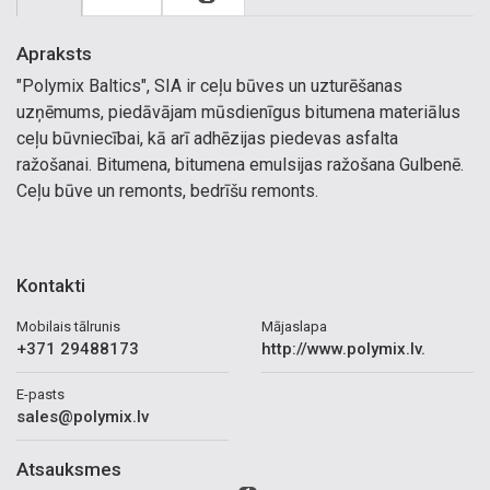
Apraksts
"Polymix Baltics", SIA ir ceļu būves un uzturēšanas
uzņēmums, piedāvājam mūsdienīgus bitumena materiālus
ceļu būvniecībai, kā arī adhēzijas piedevas asfalta
ražošanai. Bitumena, bitumena emulsijas ražošana Gulbenē.
Ceļu būve un remonts, bedrīšu remonts.
Kontakti
Mobilais tālrunis
Mājaslapa
+371 29488173
http://www.polymix.lv.
E-pasts
sales@polymix.lv
Atsauksmes