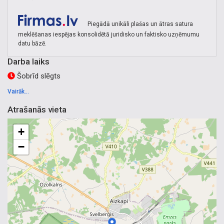
Piegādā unikāli plašas un ātras satura
meklēšanas iespējas konsolidētā juridisko un faktisko uzņēmumu
datu bāzē.
Darba laiks
Šobrīd slēgts
Vairāk...
Atrašanās vieta
+
−