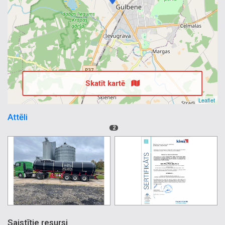
Skatīt kartē
Leaflet
Attēli
2
Saistītie resursi