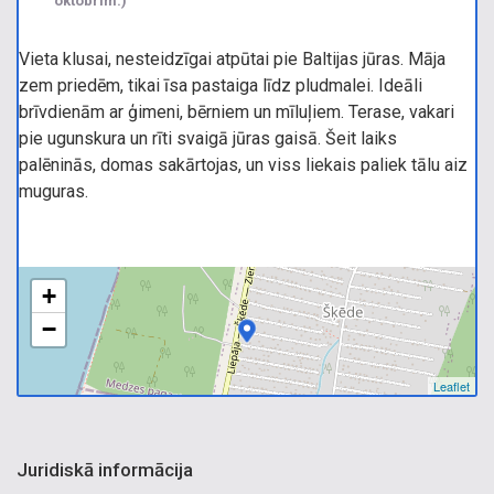
oktobrim.)
Vieta klusai, nesteidzīgai atpūtai pie Baltijas jūras. Māja
zem priedēm, tikai īsa pastaiga līdz pludmalei. Ideāli
brīvdienām ar ģimeni, bērniem un mīluļiem. Terase, vakari
pie ugunskura un rīti svaigā jūras gaisā. Šeit laiks
palēninās, domas sakārtojas, un viss liekais paliek tālu aiz
muguras.
+
−
Leaflet
Juridiskā informācija