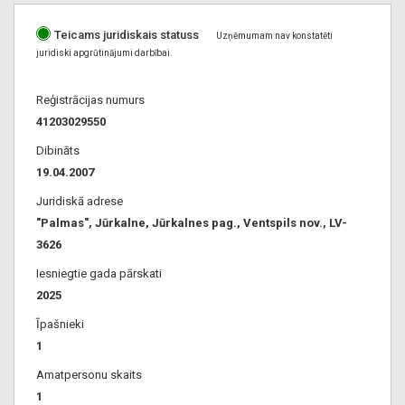
Teicams juridiskais statuss
Uzņēmumam nav konstatēti
juridiski apgrūtinājumi darbībai.
Reģistrācijas numurs
41203029550
Dibināts
19.04.2007
Juridiskā adrese
"Palmas", Jūrkalne, Jūrkalnes pag., Ventspils nov., LV-
3626
Iesniegtie gada pārskati
2025
Īpašnieki
1
Amatpersonu skaits
1