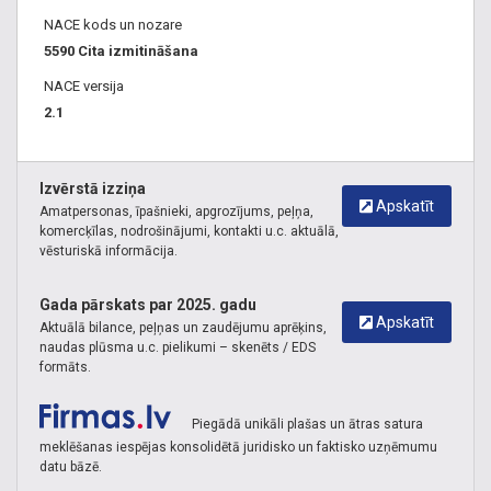
NACE kods un nozare
5590 Cita izmitināšana
NACE versija
2.1
Izvērstā izziņa
Apskatīt
Amatpersonas, īpašnieki, apgrozījums, peļņa,
komercķīlas, nodrošinājumi, kontakti u.c. aktuālā,
vēsturiskā informācija.
Gada pārskats par 2025. gadu
Apskatīt
Aktuālā bilance, peļņas un zaudējumu aprēķins,
naudas plūsma u.c. pielikumi – skenēts / EDS
formāts.
Piegādā unikāli plašas un ātras satura
meklēšanas iespējas konsolidētā juridisko un faktisko uzņēmumu
datu bāzē.