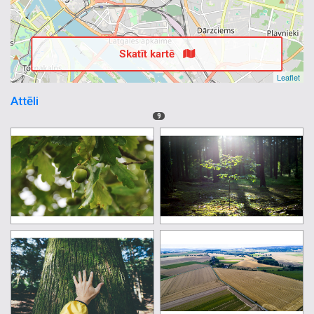
Skatīt kartē
Leaflet
Attēli
9