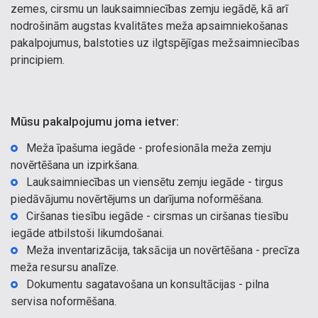
zemes, cirsmu un lauksaimniecības zemju iegādē, kā arī
nodrošinām augstas kvalitātes meža apsaimniekošanas
pakalpojumus, balstoties uz ilgtspējīgas mežsaimniecības
principiem.
Mūsu pakalpojumu joma ietver:
Meža īpašuma iegāde - profesionāla meža zemju
novērtēšana un izpirkšana.
Lauksaimniecības un viensētu zemju iegāde - tirgus
piedāvājumu novērtējums un darījuma noformēšana.
Ciršanas tiesību iegāde - cirsmas un ciršanas tiesību
iegāde atbilstoši likumdošanai.
Meža inventarizācija, taksācija un novērtēšana - precīza
meža resursu analīze.
Dokumentu sagatavošana un konsultācijas - pilna
servisa noformēšana.