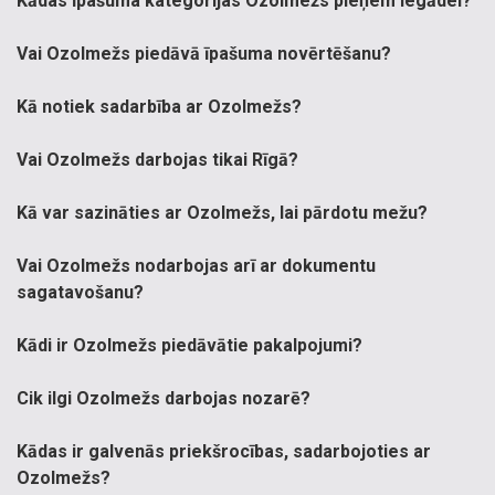
Kādas īpašuma kategorijas Ozolmežs pieņem iegādei?
Vai Ozolmežs piedāvā īpašuma novērtēšanu?
Kā notiek sadarbība ar Ozolmežs?
Vai Ozolmežs darbojas tikai Rīgā?
Kā var sazināties ar Ozolmežs, lai pārdotu mežu?
Vai Ozolmežs nodarbojas arī ar dokumentu
sagatavošanu?
Kādi ir Ozolmežs piedāvātie pakalpojumi?
Cik ilgi Ozolmežs darbojas nozarē?
Kādas ir galvenās priekšrocības, sadarbojoties ar
Ozolmežs?