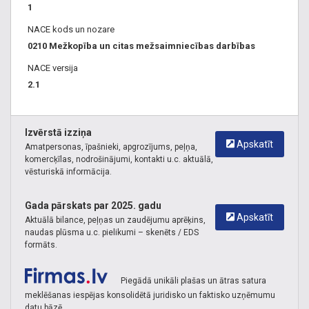
1
Mežizstrāde Latvijā Torņakalns
,
Ilgtspējīga mežizstrāde
NACE kods un nozare
Torņakalns
,
Pilna cikla mežu apsaimniekošana Torņakalns
,
0210 Mežkopība un citas mežsaimniecības darbības
Pērk mežu īpašumus Torņakalns
,
meža īpašuma vērtēšana
NACE versija
Torņakalns
2.1
Izvērstā izziņa
Apskatīt
Amatpersonas, īpašnieki, apgrozījums, peļņa,
komercķīlas, nodrošinājumi, kontakti u.c. aktuālā,
vēsturiskā informācija.
Gada pārskats par 2025. gadu
Apskatīt
Aktuālā bilance, peļņas un zaudējumu aprēķins,
naudas plūsma u.c. pielikumi – skenēts / EDS
formāts.
Piegādā unikāli plašas un ātras satura
meklēšanas iespējas konsolidētā juridisko un faktisko uzņēmumu
datu bāzē.