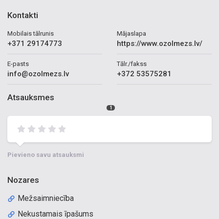
Kontakti
Mobilais tālrunis
Mājaslapa
+371 29174773
https://www.ozolmezs.lv/
E-pasts
Tālr./fakss
info@ozolmezs.lv
+372 53575281
Atsauksmes
1
Pievieno savu atsauksmi
Nozares
Mežsaimniecība
Nekustamais īpašums