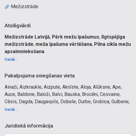
Mežizstrāde
Atslēgvārdi
Mežizstrāde Latvijā
,
Pērk mežu īpašumus
,
Ilgtspējīga
mežizstrāde
,
meža īpašuma vērtēšana
,
Pilna cikla mežu
apsaimniekošana
.
meža īpašumu apsaimniekošana
Vairāk...
meža īpašumu pārvaldīšana
meža apsaimniekotājs Kurzemē
Pakalpojuma sniegšanas vieta
mežsaimnieciskie darbi
Ainaži, Aizkraukle, Aizpute, Aknīste, Aloja, Alūksne, Ape,
mežu kopšana
Auce, Baldone, Baloži, Balvi, Bauska, Brocēni, Cesvaine,
mežu stādīšana
Cēsis, Dagda, Daugavpils, Dobele, Durbe, Grobiņa, Gulbene,
meža apsaimniekošana
Ikšķile, Ilūkste, Jaunjelgava, Jelgava, Jēkabpils, Jūrmala,
meža biotopu inventarizācija
Vairāk...
Kandava, Krāslava, Kuldīga, Kārsava, Lielvārde, Liepāja,
meža sertifikācija
Limbaži, Lubāna, Ludza, Līgatne, Līvāni, Madona,
meža novērtēšana
Juridiskā informācija
Mazsalaca, Ogre, Olaine, Piltene, Preiļi, Priekule, Pāvilosta,
meža inventarizācija