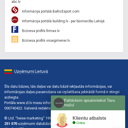
abc.lv
Informācija portālā BalticExport.com
Informācija portālā building.lv - par būvniecību Latvijā
Biznesa profils firmas.lv
Biznesa profils visaigimenei.lv
Uzņēmumi Lietuvā
Šīs datu bāzes, tās daļas vai datu bāzē iekļautās informācijas, vai
informācijas daļas pavairošana vai izplatīšana jebkādā formā ir stingri
aizliegta.
Palīdzēsim apsaimniekot Tavu
Portāla www.zl.lv masu informācijas līdzekļa reģistrācijas numurs:
mežu!
000740422. Galvenā redaktore: Ingūna Pempere.
Klientu atbalsts
© Ltd. "heise marketing" 1996-2026.
Online
251 070
uzņēmumi datubāzē, no tiem aktīvi:
102 597
, meklējumu skaits