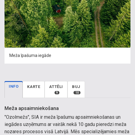
Meža īpašuma iegāde
INFO
KARTE
ATTĒLI
BUJ
9
10
Meža apsaimniekošana
"Ozolmežs", SIA ir meža īpašumu apsaimniekošanas un
iegādes uzņēmums ar vairāk nekā 10 gadu pieredzi meža
nozares procesos visā Latvijā. Mēs specializējamies meža