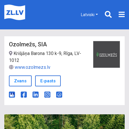
Latviski
Ozolmežs, SIA
Krišjāņa Barona 130 k-9, Rīga, LV-
1012
www.ozolmezs.lv
Zvans
E-pasts