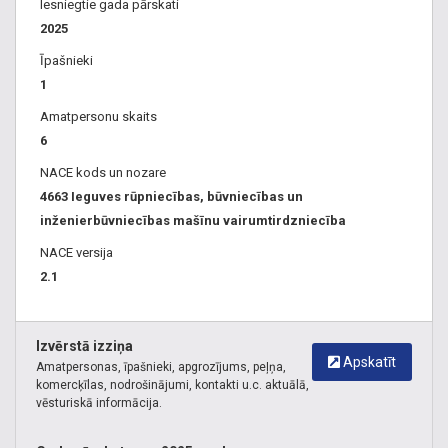
Iesniegtie gada pārskati
2025
Īpašnieki
1
Amatpersonu skaits
6
NACE kods un nozare
4663 Ieguves rūpniecības, būvniecības un
inženierbūvniecības mašīnu vairumtirdzniecība
NACE versija
2.1
Izvērstā izziņa
Apskatīt
Amatpersonas, īpašnieki, apgrozījums, peļņa,
komercķīlas, nodrošinājumi, kontakti u.c. aktuālā,
vēsturiskā informācija.