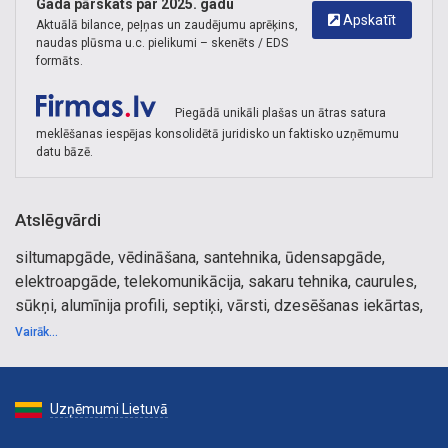
Gada pārskats par 2025. gadu
Apskatīt
Aktuālā bilance, peļņas un zaudējumu aprēķins,
naudas plūsma u.c. pielikumi – skenēts / EDS
formāts.
Piegādā unikāli plašas un ātras satura
meklēšanas iespējas konsolidētā juridisko un faktisko uzņēmumu
datu bāzē.
Atslēgvārdi
siltumapgāde, vēdināšana, santehnika, ūdensapgāde,
elektroapgāde, telekomunikācija, sakaru tehnika, caurules,
sūkņi, alumīnija profili, septiķi, vārsti, dzesēšanas iekārtas,
izolācija, stabi, pamati, sildītāji, datu pārraides sistēmas,
Vairāk...
komunikāciju aprīkojums, noslēgarmatūra, apkures katli,
automātika, kabeļi, kondicionieri, slēdži, kabeļu trepes,
adatvārsti, aizsargcaurules, akumulācijas tvertnes,
Uzņēmumi Lietuvā
aizbīdnis, apkures automātika, apsaite, apsildes kabeļi,