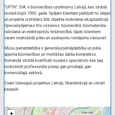
"UPTK", SIA, ir būvniecības uzņēmums Latvijā, kas strādā
nozarē kopš 1992. gada. Spējam klientam palīdzēt no idejas
un projekta izstrādes līdz objekta nodošanai ekspluatācijā.
Specializējamies trīs virzienos: būvniecībā, būvmateriālu
ražošanā un elektropreču tirdzniecībā, tāpēc klientiem
varam nodrošināt pilnu un saskaņotu risinājumu vienuviet.
Mūsu pamatdarbība ir ģenerāluzņēmējdarbība un pilna
apjoma būvniecības un montāžas darbu komplekss.
Komandā strādā kvalificēti nozares speciālisti, kas ļauj
nodrošināt profesionālu pieeju gan privātajā, gan
komerciālajā sektorā.
Esam īstenojuši projektus Latvijā, Skandināvijā un citviet
pasaulē.
+