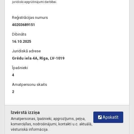
juridiski apgrūtinājumi darbībai.
Reģistrācijas numurs
40203689151
Dibināts
16.10.2025
Juridiskā adrese
Grēdu iela 4A, Rīga, LV-1019
Īpašnieki
4
Amatpersonu skaits
2
Izvērstā izziņa
Apskatīt
Amatpersonas, īpašnieki, apgrozījums, peļņa,
komercķīlas, nodrošinājumi, kontakti u.c. aktuālā,
vēsturiskā informācija.