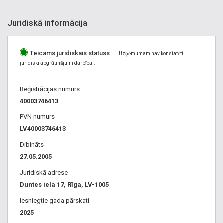
Juridiskā informācija
Teicams juridiskais statuss
Uzņēmumam nav konstatēti
juridiski apgrūtinājumi darbībai.
Reģistrācijas numurs
40003746413
PVN numurs
LV40003746413
Dibināts
27.05.2005
Juridiskā adrese
Duntes iela 17, Rīga, LV-1005
Iesniegtie gada pārskati
2025