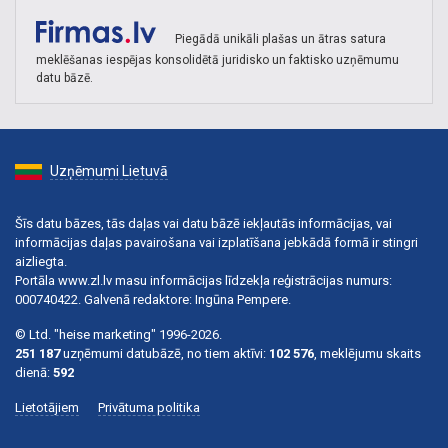
Piegādā unikāli plašas un ātras satura
meklēšanas iespējas konsolidētā juridisko un faktisko uzņēmumu
datu bāzē.
Uzņēmumi Lietuvā
Šīs datu bāzes, tās daļas vai datu bāzē iekļautās informācijas, vai
informācijas daļas pavairošana vai izplatīšana jebkādā formā ir stingri
aizliegta.
Portāla www.zl.lv masu informācijas līdzekļa reģistrācijas numurs:
000740422. Galvenā redaktore: Ingūna Pempere.
© Ltd. "heise marketing" 1996-2026.
251 187
uzņēmumi datubāzē, no tiem aktīvi:
102 576
, meklējumu skaits
dienā:
592
Lietotājiem
Privātuma politika