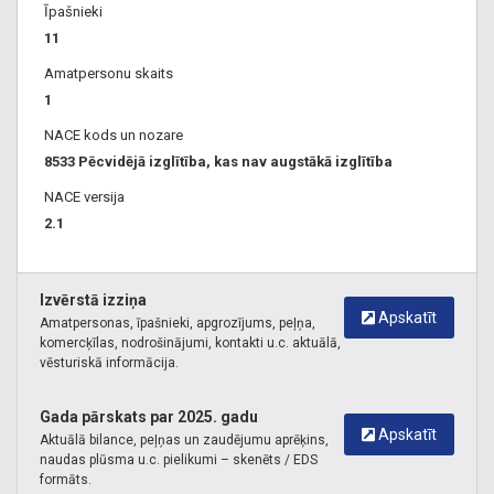
Īpašnieki
11
Amatpersonu skaits
1
NACE kods un nozare
8533 Pēcvidējā izglītība, kas nav augstākā izglītība
NACE versija
2.1
Izvērstā izziņa
Apskatīt
Amatpersonas, īpašnieki, apgrozījums, peļņa,
komercķīlas, nodrošinājumi, kontakti u.c. aktuālā,
vēsturiskā informācija.
Gada pārskats par 2025. gadu
Apskatīt
Aktuālā bilance, peļņas un zaudējumu aprēķins,
naudas plūsma u.c. pielikumi – skenēts / EDS
formāts.