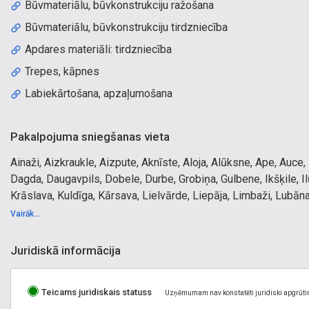
Būvmateriālu, būvkonstrukciju ražošana
Būvmateriālu, būvkonstrukciju tirdzniecība
Apdares materiāli: tirdzniecība
Trepes, kāpnes
Labiekārtošana, apzaļumošana
Pakalpojuma sniegšanas vieta
Ainaži, Aizkraukle, Aizpute, Aknīste, Aloja, Alūksne, Ape, Auce,
Dagda, Daugavpils, Dobele, Durbe, Grobiņa, Gulbene, Ikšķile, I
Krāslava, Kuldīga, Kārsava, Lielvārde, Liepāja, Limbaži, Lubān
Piltene, Preiļi, Priekule, Pāvilosta, Pļaviņas, Rēzekne, Rīga, Rū
Vairāk...
Sigulda, Skrunda, Smiltene, Staicele, Stende, Strenči, Subate, 
Varakļāni, Ventspils, Viesīte, Viļaka, Viļāni, Zilupe, Ķegums, 
Juridiskā informācija
Teicams juridiskais statuss
Uzņēmumam nav konstatēti juridiski apgrūti