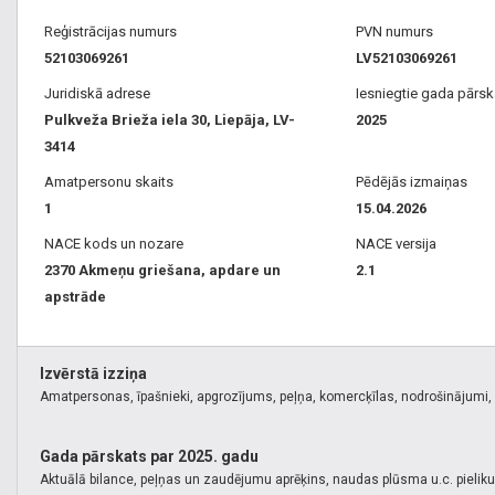
Reģistrācijas numurs
PVN numurs
52103069261
LV52103069261
Juridiskā adrese
Iesniegtie gada pārsk
Pulkveža Brieža iela 30, Liepāja, LV-
2025
3414
Amatpersonu skaits
Pēdējās izmaiņas
1
15.04.2026
NACE kods un nozare
NACE versija
2370 Akmeņu griešana, apdare un
2.1
apstrāde
Izvērstā izziņa
Amatpersonas, īpašnieki, apgrozījums, peļņa, komercķīlas, nodrošinājumi, k
Gada pārskats par 2025. gadu
Aktuālā bilance, peļņas un zaudējumu aprēķins, naudas plūsma u.c. pielik