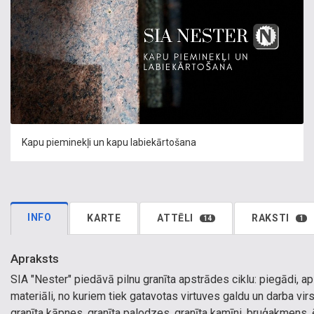
Kapu pieminekļi un kapu labiekārtošana
INFO
KARTE
ATTĒLI
RAKSTI
14
1
Apraksts
SIA "Nester" piedāvā pilnu granīta apstrādes ciklu: piegādi, 
materiāli, no kuriem tiek gatavotas virtuves galdu un darba vir
granīta kāpnes, granīta palodzes, granīta kamīni, bruģakmens, 