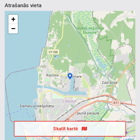
Atrašanās vieta
+
−
Skatīt kartē
Leaflet