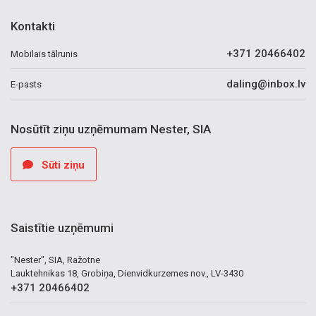
Kontakti
+371 20466402
Mobilais tālrunis
daling@inbox.lv
E-pasts
Nosūtīt ziņu uzņēmumam Nester, SIA
Sūti ziņu
Saistītie uzņēmumi
"Nester", SIA, Ražotne
Lauktehnikas 18, Grobiņa, Dienvidkurzemes nov., LV-3430
+371 20466402