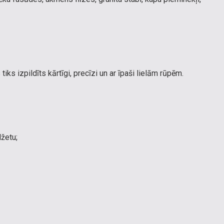
iks izpildīts kārtīgi, precīzi un ar īpaši lielām rūpēm.
džetu;