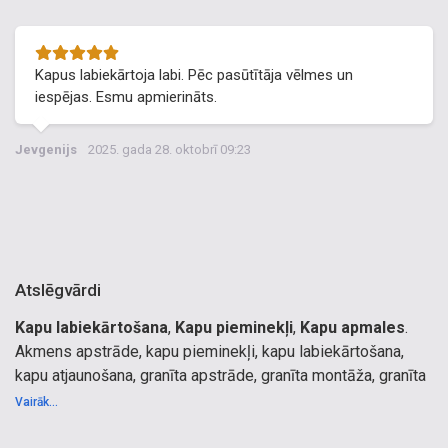
Kapus labiekārtoja labi. Pēc pasūtītāja vēlmes un
iespējas. Esmu apmierināts.
Jevgenijs
2025. gada 28. oktobrī 09:23
Atslēgvārdi
Kapu labiekārtošana
,
Kapu pieminekļi
,
Kapu apmales
.
Akmens apstrāde, kapu pieminekļi, kapu labiekārtošana,
kapu atjaunošana, granīta apstrāde, granīta montāža, granīta
virtuves virsmas, bruģakmens, granīta plāksnes, dabiskā
Vairāk...
akmens fasādes, dabiskā akmens palodzes, akmens
izstrādājumi, kapakmeņu izgatavošana, granīta kāpnes,