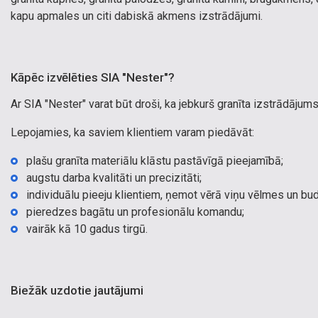
kapu apmales un citi dabiskā akmens izstrādājumi.
Kāpēc izvēlēties SIA "Nester"?
Ar SIA "Nester" varat būt droši, ka jebkurš granīta izstrādājums t
Lepojamies, ka saviem klientiem varam piedāvāt:
plašu granīta materiālu klāstu pastāvīgā pieejamībā;
augstu darba kvalitāti un precizitāti;
individuālu pieeju klientiem, ņemot vērā viņu vēlmes un bu
pieredzes bagātu un profesionālu komandu;
vairāk kā 10 gadus tirgū.
Biežāk uzdotie jautājumi