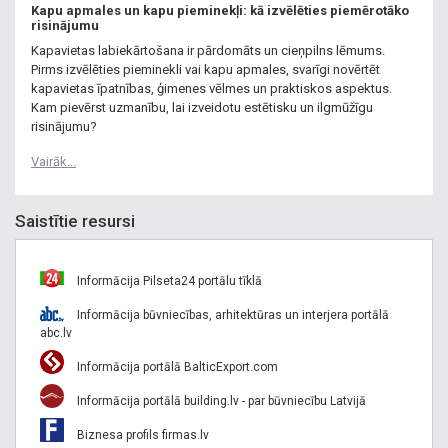
Kapu apmales un kapu pieminekļi: kā izvēlēties piemērotāko
risinājumu
Kapavietas labiekārtošana ir pārdomāts un cieņpilns lēmums.
Pirms izvēlēties pieminekli vai kapu apmales, svarīgi novērtēt
kapavietas īpatnības, ģimenes vēlmes un praktiskos aspektus.
Kam pievērst uzmanību, lai izveidotu estētisku un ilgmūžīgu
risinājumu?
Vairāk...
Saistītie resursi
Informācija Pilseta24 portālu tīklā
Informācija būvniecības, arhitektūras un interjera portālā
abc.lv
Informācija portālā BalticExport.com
Informācija portālā building.lv - par būvniecību Latvijā
Biznesa profils firmas.lv