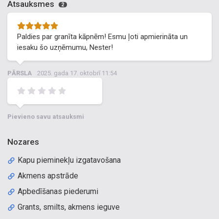
Atsauksmes
2
Paldies par granīta kāpnēm! Esmu ļoti apmierināta un
iesaku šo uzņēmumu, Nester!
PĀRSLA
2025. gada 17. oktobrī 11:54
Pievieno savu atsauksmi
Nozares
Kapu pieminekļu izgatavošana
Akmens apstrāde
Apbedīšanas piederumi
Grants, smilts, akmens ieguve