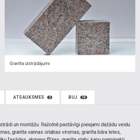
Granīta izstrādājumi
ATSAUKSMES
BUJ
2
10
apstrādi un montāžu. Ražotnē pastāvīgi pieejami dažādu veidu
smas, granīta vannas istabas virsmas, granīta bāra letes,
ēku fasādes, akmens flīzes, granīta stabi, kapu pieminekļi,