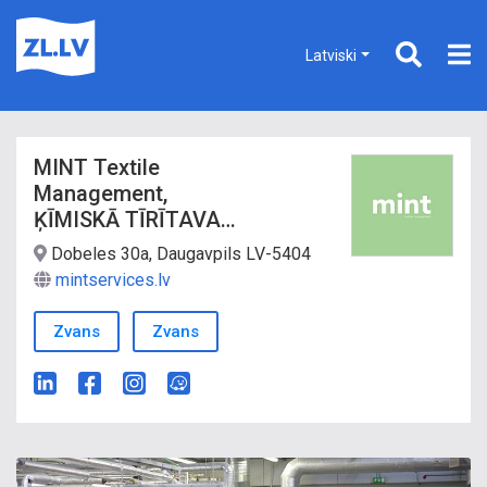
Latviski
MINT Textile
Management,
ĶĪMISKĀ TĪRĪTAVA
UN VEĻAS
Dobeles 30a, Daugavpils LV-5404
MAZGĀTAVA
mintservices.lv
Zvans
Zvans