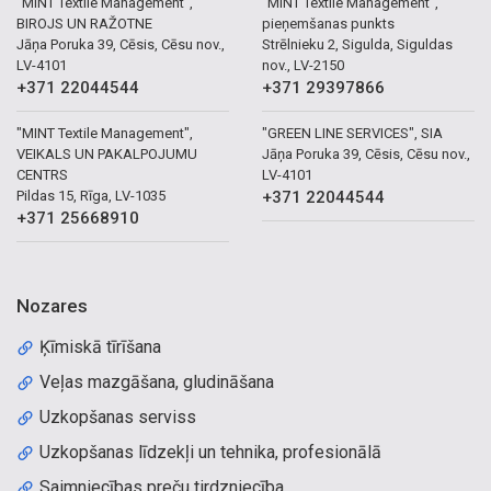
"MINT Textile Management",
"MINT Textile Management",
BIROJS UN RAŽOTNE
pieņemšanas punkts
Jāņa Poruka 39, Cēsis, Cēsu nov.,
Strēlnieku 2, Sigulda, Siguldas
LV-4101
nov., LV-2150
+371 22044544
+371 29397866
"MINT Textile Management",
"GREEN LINE SERVICES", SIA
VEIKALS UN PAKALPOJUMU
Jāņa Poruka 39, Cēsis, Cēsu nov.,
CENTRS
LV-4101
Pildas 15, Rīga, LV-1035
+371 22044544
+371 25668910
Nozares
Ķīmiskā tīrīšana
Veļas mazgāšana, gludināšana
Uzkopšanas serviss
Uzkopšanas līdzekļi un tehnika, profesionālā
Saimniecības preču tirdzniecība