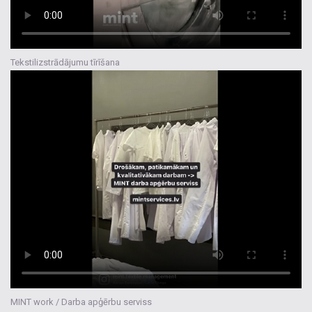
Tekstilizstrādājumu tīrīšana
MINT work / Darba apģērbu serviss