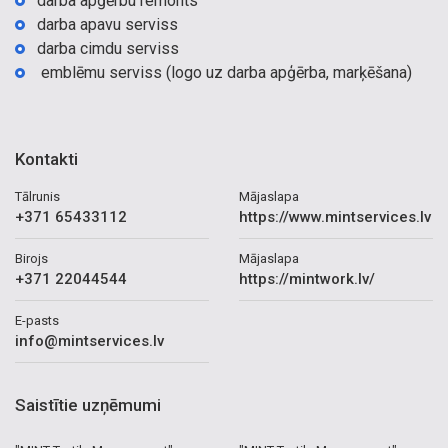
darba apģērbu remonts
darba apavu serviss
darba cimdu serviss
emblēmu serviss (logo uz darba apģērba, marķēšana)
Kontakti
Tālrunis
Mājaslapa
+371 65433112
https://www.mintservices.lv
Birojs
Mājaslapa
+371 22044544
https://mintwork.lv/
E-pasts
info@mintservices.lv
Saistītie uzņēmumi