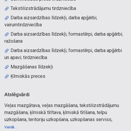
Tekstilizstrādājumu tirdzniecība
Darba aizsardzības līdzekļi, darba apģērbi;
vairumtirdzniecība
Darba aizsardzības līdzekļi, formastērpi, darba apģērbi;
ražošana
Darba aizsardzības līdzekļi, formastērpi, darba apģērbi
un apavi; tirdzniecība
Mazgāšanas līdzekļi
Ķīmiskās preces
Atslēgvārdi
Veļas mazgātava, veļas mazgāšana, tekstilizstrādājumu
mazgāšana, ķīmiskā tīrītava, ķīmiskā tīrīšana, telpu
uzkopšana, teritoriju uzkopšana, uzkopšanas serviss,
ķīmiskā tīrītava Cēsīs, ķīmiskā tīrītava Rīgā, ķīmiskā tīrītava
Vairāk...