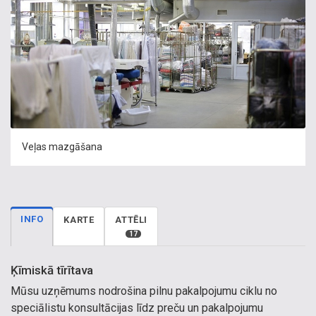
Veļas mazgāšana
INFO
KARTE
ATTĒLI
17
Ķīmiskā tīrītava
Mūsu uzņēmums nodrošina pilnu pakalpojumu ciklu no
speciālistu konsultācijas līdz preču un pakalpojumu