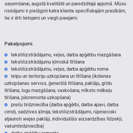
saņemšanai, augstā kvalitātē un paredzētajā apjomā. Mūsu
risinājumi ir pielāgoti katra klienta specifiskajām prasībām,
tie ir ērti lietojami un viegli pieejami.
Pakalpojumi.
tekstilizstrādājumu, veļas, darba apģērbu mazgāšana
tekstilizstrādājumu ķīmiskā tīrīšana
tekstilizstrādājumu, veļas, darba apģērbu noma
telpu un teritoriju uzkopšana un tīrīšana (ikdienas
uzkopšanas serviss, ģenerālā tīrīšana, paklāju, grīdu
tīrīšana, logu mazgāšana, vaskošana, mīksto mēbeļu
tīrīšana, pēcremonta uzkopšana)
preču tirdzniecība (darba apģērbi, darba apavi, darba
cimdi, sadzīves ķīmija, tekstilizstrādājumi, rūpnieciski
atjaunoti ieejas paklāji, individuālās aizsardzības līdzekļi,
vairumtirdzniecība)