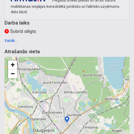
of premises, retail, professional cleaning.
Piegādā unikāli plašas un ātras satura
meklēšanas iespējas konsolidētā juridisko un faktisko uzņēmumu
datu bāzē.
Darba laiks
Šobrīd slēgts
Vairāk...
Atrašanās vieta
+
−