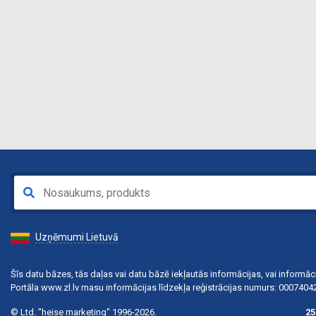
Uzņēmumi Lietuvā
Šīs datu bāzes, tās daļas vai datu bāzē iekļautās informācijas, vai informāci
Portāla www.zl.lv masu informācijas līdzekļa reģistrācijas numurs: 000740
© Ltd. "heise marketing" 1996-2026.
25