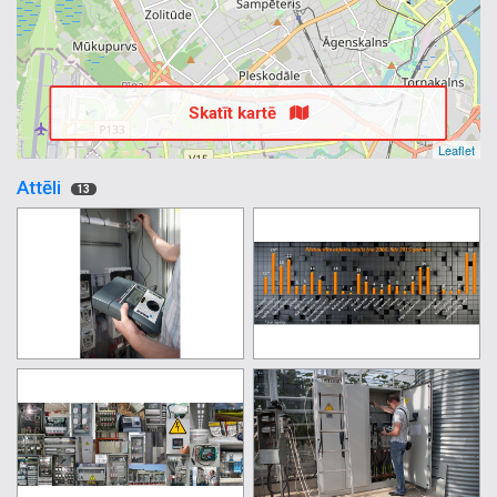
Skatīt kartē
Leaflet
Attēli
13