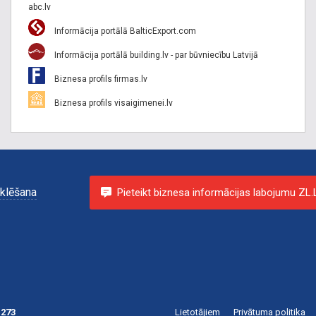
abc.lv
Informācija portālā BalticExport.com
Informācija portālā building.lv - par būvniecību Latvijā
Biznesa profils firmas.lv
Biznesa profils visaigimenei.lv
klēšana
Pieteikt biznesa informācijas labojumu ZL.
 273
Lietotājiem
Privātuma politika