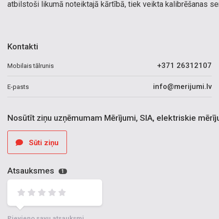
atbilstoši likumā noteiktajā kārtībā, tiek veikta kalibrēšanas ser
Kontakti
+371 26312107
Mobilais tālrunis
info@merijumi.lv
E-pasts
Nosūtīt ziņu uzņēmumam Mērījumi, SIA, elektriskie mērī
Sūti ziņu
Atsauksmes
1
Pievieno savu atsauksmi