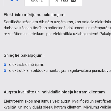
INFO
KARTE
ATTĒLI
13
Elektrisko mērījumu pakalpojumi
Sertificēta inženiera dibināts uzņēmums, kas sniedz elektrisk
darba veikšanas tiesības apliecinoši dokumenti un mēraparātu k
rezultātiem un ieteikumi par elektrotīkla uzlabojumiem! Pakalpo
Sniegtie pakalpojumi:
elektriskie mērījumi;
elektrotīkla izpilddokumentācijas sagatavošana jaunizbūvē
Augsta kvalitāte un individuāla pieeja katram klientam
Elektrotehniskos mērījumus veic augsti kvalificēti un sertificēti
kvalitāti un individuālu pieeju katram klientam. Mērījumu veikš