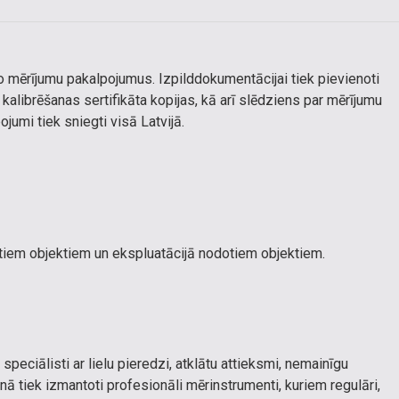
o mērījumu pakalpojumus. Izpilddokumentācijai tiek pievienoti
alibrēšanas sertifikāta kopijas, kā arī slēdziens par mērījumu
jumi tiek sniegti visā Latvijā.
tiem objektiem un ekspluatācijā nodotiem objektiem.
 speciālisti ar lielu pieredzi, atklātu attieksmi, nemainīgu
anā tiek izmantoti profesionāli mērinstrumenti, kuriem regulāri,