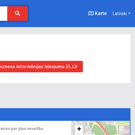
Karte
Latviski
 biznesa informācijas labojumu ZL.LV
+
amies par jūsu veselību