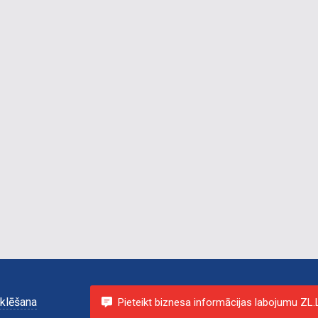
klēšana
Pieteikt biznesa informācijas labojumu ZL.