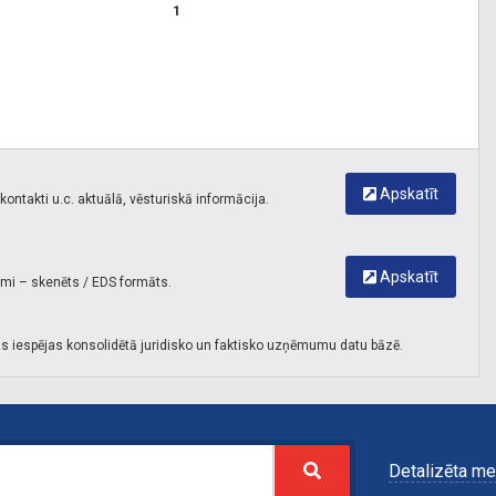
1
Apskatīt
ontakti u.c. aktuālā, vēsturiskā informācija.
Apskatīt
umi – skenēts / EDS formāts.
s iespējas konsolidētā juridisko un faktisko uzņēmumu datu bāzē.
Detalizēta me