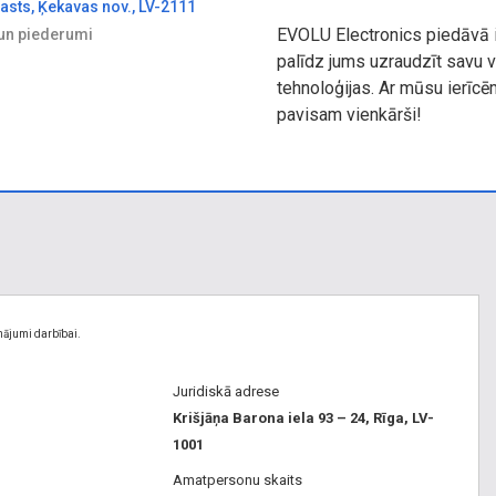
gasts, Ķekavas nov., LV-2111
EVOLU Electronics piedāvā i
 un piederumi
palīdz jums uzraudzīt savu 
tehnoloģijas. Ar mūsu ierīcē
pavisam vienkārši!
nājumi darbībai.
Juridiskā adrese
Krišjāņa Barona iela 93 – 24, Rīga, LV-
1001
Amatpersonu skaits