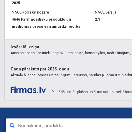
2025
1
NACE kods un nozare
NACE versija
4646 Farmaceitisku produktu un
2.1
medicīnas preču vairumtirdzniecība
Izvērstā izziņa
Amatpersonas, īpašnieki, apgrozījums, peļņa, komercķīlas, nodrošinājumi, k
Gada pārskats par 2025. gadu
Aktuālā bilance, peļņas un zaudējumu aprēķins, naudas plūsma u.c. pielik
Piegādā unikāli plašas un ātras satura meklēšana