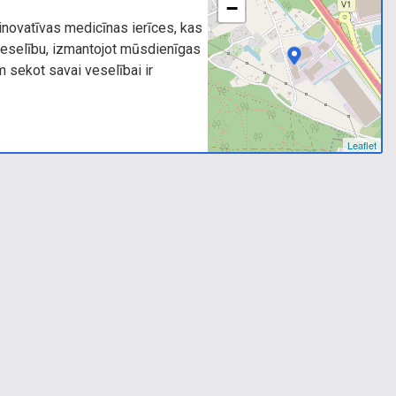
−
novatīvas medicīnas ierīces, kas
veselību, izmantojot mūsdienīgas
m sekot savai veselībai ir
Leaflet