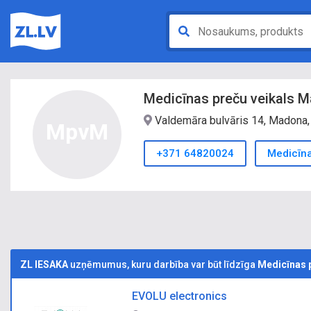
Medicīnas preču veikals 
Valdemāra bulvāris 14, Madona,
MpvM
+371 64820024
Medicīna
ZL IESAKA
uzņēmumus, kuru darbība var būt līdzīga
Medicīnas 
EVOLU electronics