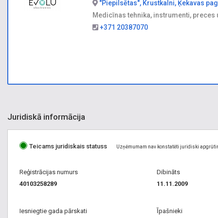
"Piepilsētas", Krustkalni, Ķekavas pa
Medicīnas tehnika, instrumenti, preces
+371 20387070
Juridiskā informācija
Teicams juridiskais statuss
Uzņēmumam nav konstatēti juridiski apgrūti
Reģistrācijas numurs
Dibināts
40103258289
11.11.2009
Iesniegtie gada pārskati
Īpašnieki