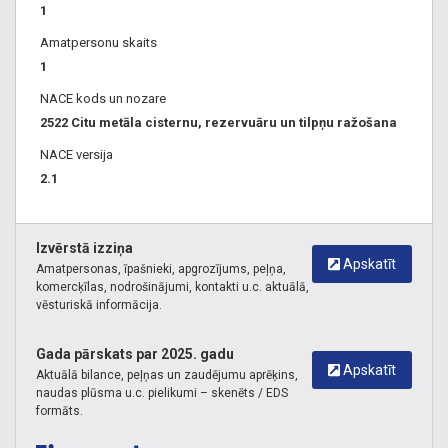
1
Amatpersonu skaits
1
NACE kods un nozare
2522 Citu metāla cisternu, rezervuāru un tilpņu ražošana
NACE versija
2.1
Izvērstā izziņa
Apskatīt
Amatpersonas, īpašnieki, apgrozījums, peļņa,
komercķīlas, nodrošinājumi, kontakti u.c. aktuālā,
vēsturiskā informācija.
Gada pārskats par 2025. gadu
Apskatīt
Aktuālā bilance, peļņas un zaudējumu aprēķins,
naudas plūsma u.c. pielikumi – skenēts / EDS
formāts.