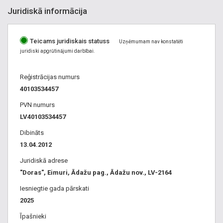
Juridiskā informācija
Teicams juridiskais statuss
Uzņēmumam nav konstatēti
juridiski apgrūtinājumi darbībai.
Reģistrācijas numurs
40103534457
PVN numurs
LV40103534457
Dibināts
13.04.2012
Juridiskā adrese
"Doras", Eimuri, Ādažu pag., Ādažu nov., LV-2164
Iesniegtie gada pārskati
2025
Īpašnieki