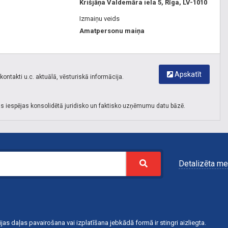
Krišjāņa Valdemāra iela 5, Rīga, LV-1010
Izmaiņu veids
Amatpersonu maiņa
Apskatīt
ontakti u.c. aktuālā, vēsturiskā informācija.
s iespējas konsolidētā juridisko un faktisko uzņēmumu datu bāzē.
Detalizēta me
jas daļas pavairošana vai izplatīšana jebkādā formā ir stingri aizliegta.