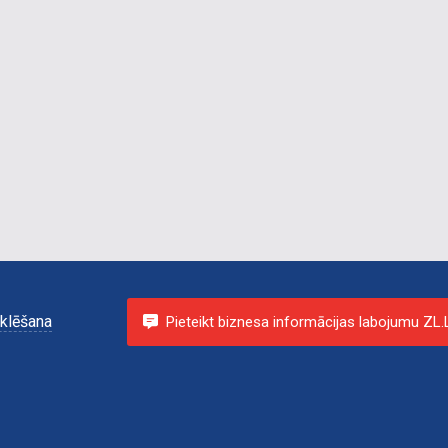
klēšana
Pieteikt biznesa informācijas labojumu ZL.