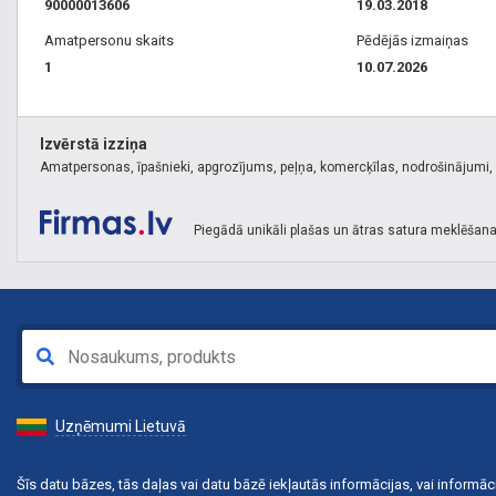
90000013606
19.03.2018
Amatpersonu skaits
Pēdējās izmaiņas
1
10.07.2026
Izvērstā izziņa
Amatpersonas, īpašnieki, apgrozījums, peļņa, komercķīlas, nodrošinājumi, k
Piegādā unikāli plašas un ātras satura meklēšana
Uzņēmumi Lietuvā
Šīs datu bāzes, tās daļas vai datu bāzē iekļautās informācijas, vai informāci