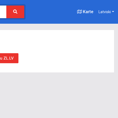
Karte
Latviski
mu ZL.LV