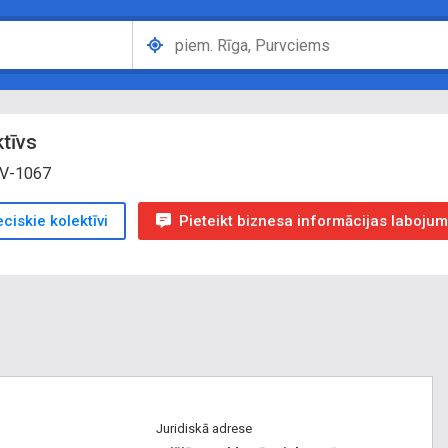
tīvs
LV-1067
ciskie kolektīvi
Pieteikt biznesa informācijas laboju
Juridiskā adrese