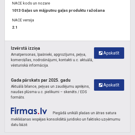
NACE kods un nozare
1013 Gaļas un mājputnu gaļas produktu ražošana
NACE versija
2.1
Izvērstā izziņa
Apskatīt
Amatpersonas, īpašnieki, apgrozījums, peļņa,
komercķīlas, nodrošinājumi, kontakti u.c. aktuālā,
vēsturiskā informācija.
Gada pārskats par 2025. gadu
Apskatīt
Aktuālā bilance, peļņas un zaudējumu aprēķins,
naudas plūsma u.c. pielikumi – skenēts / EDS
formāts.
Piegādā unikāli plašas un ātras satura
meklēšanas iespējas konsolidētā juridisko un faktisko uzņēmumu
datu bāzē.