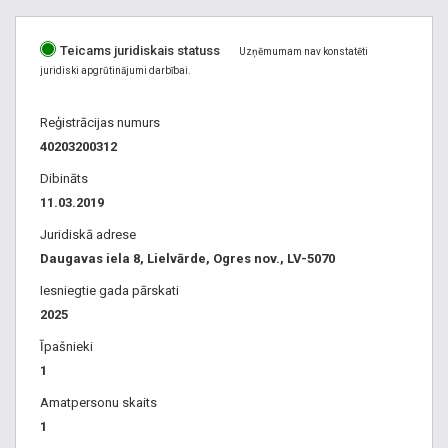
Teicams juridiskais statuss
Uzņēmumam nav konstatēti
juridiski apgrūtinājumi darbībai.
Reģistrācijas numurs
40203200312
Dibināts
11.03.2019
Juridiskā adrese
Daugavas iela 8, Lielvārde, Ogres nov., LV-5070
Iesniegtie gada pārskati
2025
Īpašnieki
1
Amatpersonu skaits
1