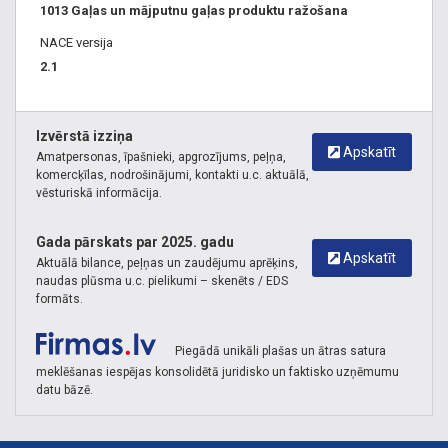
1013 Gaļas un mājputnu gaļas produktu ražošana
NACE versija
2.1
Izvērstā izziņa
Apskatīt
Amatpersonas, īpašnieki, apgrozījums, peļņa,
komercķīlas, nodrošinājumi, kontakti u.c. aktuālā,
vēsturiskā informācija.
Gada pārskats par 2025. gadu
Apskatīt
Aktuālā bilance, peļņas un zaudējumu aprēķins,
naudas plūsma u.c. pielikumi – skenēts / EDS
formāts.
Piegādā unikāli plašas un ātras satura
meklēšanas iespējas konsolidētā juridisko un faktisko uzņēmumu
datu bāzē.