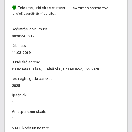
Teicams juridiskais statuss
Uzņēmumam nav konstatēti
juridiski apgrūtinājumi darbībai.
Reģistrācijas numurs
40203200312
Dibināts
11.03.2019
Juridiskā adrese
Daugavas iela 8, Lielvārde, Ogres nov., LV-5070
Iesniegtie gada pārskati
2025
Īpašnieki
1
Amatpersonu skaits
1
NACE kods un nozare