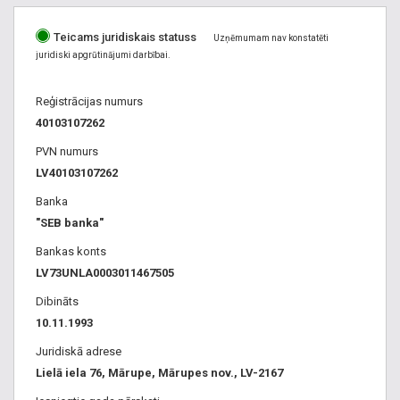
Teicams juridiskais statuss
Uzņēmumam nav konstatēti
juridiski apgrūtinājumi darbībai.
Reģistrācijas numurs
40103107262
PVN numurs
LV40103107262
Banka
"SEB banka"
Bankas konts
LV73UNLA0003011467505
Dibināts
10.11.1993
Juridiskā adrese
Lielā iela 76, Mārupe, Mārupes nov., LV-2167