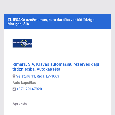
ZL IESAKA
uzņēmumus, kuru darbība var būt līdzīga
Mariņas, SIA
Rimars, SIA, Kravas automašīnu rezerves daļu
tirdzniecība, Autokapsēta
Vējstūru 11, Rīga, LV-1063
Auto kapsētas
+371 29147920
Apraksts