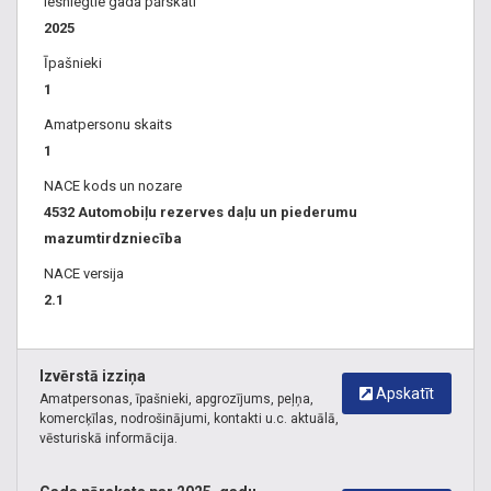
Iesniegtie gada pārskati
2025
Īpašnieki
1
Amatpersonu skaits
1
NACE kods un nozare
4532 Automobiļu rezerves daļu un piederumu
mazumtirdzniecība
NACE versija
2.1
Izvērstā izziņa
Apskatīt
Amatpersonas, īpašnieki, apgrozījums, peļņa,
komercķīlas, nodrošinājumi, kontakti u.c. aktuālā,
vēsturiskā informācija.