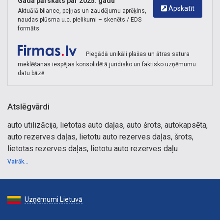
Gada pārskats par 2025. gadu
Apskatīt
Aktuālā bilance, peļņas un zaudējumu aprēķins,
naudas plūsma u.c. pielikumi – skenēts / EDS
formāts.
Piegādā unikāli plašas un ātras satura
meklēšanas iespējas konsolidētā juridisko un faktisko uzņēmumu
datu bāzē.
Atslēgvārdi
auto utilizācija, lietotas auto daļas, auto šrots, autokapsēta,
auto rezerves daļas, lietotu auto rezerves daļas, šrots,
lietotas rezerves daļas, lietotu auto rezerves daļu
tirdzniecība, auto daļas, virsbūves, motori, ātrumkārbas,
Vairāk...
auto lukturi, riepas, diski, lietoti auto stikli, auto durvis,
automašīnu spārni, lietoti motori, automašīnu kapsēta, vieglo
automobiļu kapsēta, auto utilizācijas pakalpojumi,
Uzņēmumi Lietuvā
autokapsētas, lietotas rezerves daļas, auto daļas
tirdzniecība, lietoti dzinēji, transmisija, agregāti,