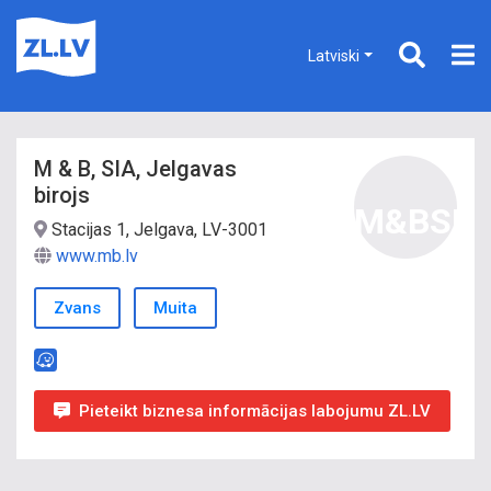
Latviski
M & B, SIA, Jelgavas
birojs
M&BSI
Stacijas 1, Jelgava, LV-3001
www.mb.lv
Zvans
Muita
Pieteikt biznesa informācijas labojumu ZL.LV