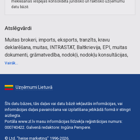
meklēšanas iespējas konsolidētā juridisko un faktisko uzņēmumu
datu bāzē.
Atslēgvārdi
Muitas brokeri, imports, eksports, tranzīts, kravu
deklarēšana, muitas, INTRASTAT, Baltkrievija, EPI, muitas
dokumenti, grāmatvedība, nodokļi, nodokļu konsultācijas,
uzņēmumu reģistrācija, gada pārskati, INTRASTAT, Rīga,
Vairāk...
Jelgava, Liepāja, Daugavpils, Baltkrievijas robeža,
grāmatvedības pakalpojumi, uzņēmuma grāmatvedība,
muitas dokumentu noformēšana.
Uzņēmumi Lietuvā
Šīs datu bāzes, tās daļas vai datu bāzē iekļautās informācijas, vai
informācijas daļas pavairošana vai izplatīšana jebkādā formā ir stingri
aizliegta.
Portāla www.zl.lv masu informācijas līdzekļa reģistrācijas numurs:
000740422. Galvenā redaktore: Ingūna Pempere.
© Ltd. "heise marketing" 1996-2026.