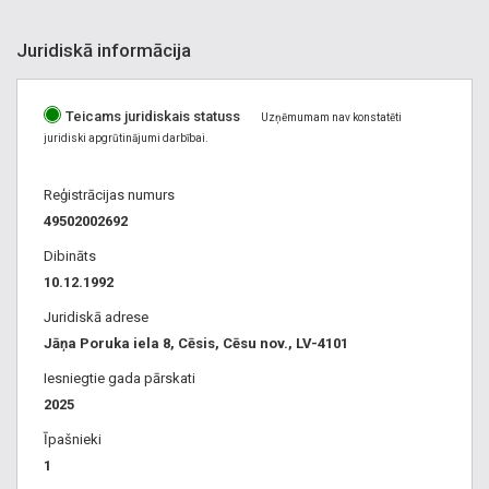
Juridiskā informācija
Teicams juridiskais statuss
Uzņēmumam nav konstatēti
juridiski apgrūtinājumi darbībai.
Reģistrācijas numurs
49502002692
Dibināts
10.12.1992
Juridiskā adrese
Jāņa Poruka iela 8, Cēsis, Cēsu nov., LV-4101
Iesniegtie gada pārskati
2025
Īpašnieki
1