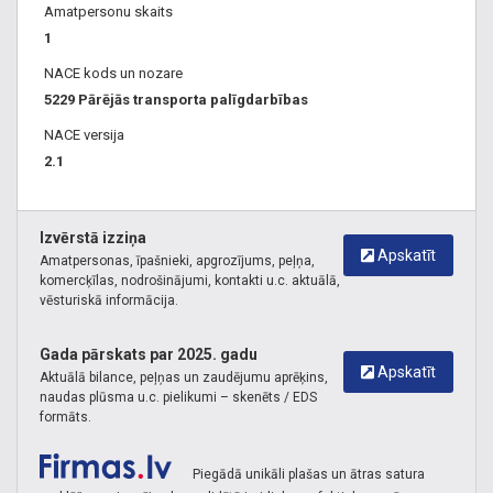
Amatpersonu skaits
1
NACE kods un nozare
5229 Pārējās transporta palīgdarbības
NACE versija
2.1
Izvērstā izziņa
Apskatīt
Amatpersonas, īpašnieki, apgrozījums, peļņa,
komercķīlas, nodrošinājumi, kontakti u.c. aktuālā,
vēsturiskā informācija.
Gada pārskats par 2025. gadu
Apskatīt
Aktuālā bilance, peļņas un zaudējumu aprēķins,
naudas plūsma u.c. pielikumi – skenēts / EDS
formāts.
Piegādā unikāli plašas un ātras satura