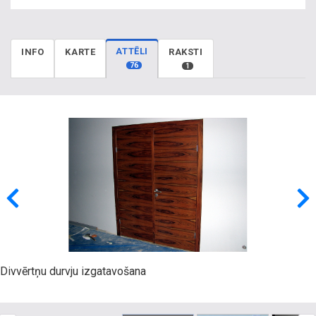
ATTĒLI
INFO
KARTE
RAKSTI
76
1
Divvērtņu durvju izgatavošana