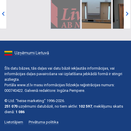
Uzņēmumi Lietuvā
Šīs datu bāzes, tās daļas vai datu bāzē iekļautās informācijas, vai
informācijas daļas pavairošana vai izplatīšana jebkādā formā ir stingri
aizliegta.
Portāla www.zl.lv masu informācijas līdzekļa reģistrācijas numurs:
000740422. Galvenā redaktore: Ingūna Pempere.
© Ltd. "heise marketing" 1996-2026.
251 070
uzņēmumi datubāzē, no tiem aktīvi:
102 597
, meklējumu skaits
dienā:
1 086
Lietotājiem
Privātuma politika