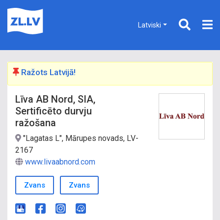
Latviski
Ražots Latvijā!
Līva AB Nord, SIA,
Sertificēto durvju
ražošana
"Lagatas L", Mārupes novads, LV-
2167
www.livaabnord.com
Zvans
Zvans