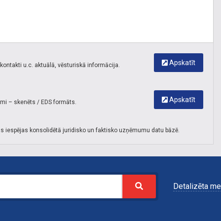
Apskatīt
ontakti u.c. aktuālā, vēsturiskā informācija.
Apskatīt
umi – skenēts / EDS formāts.
s iespējas konsolidētā juridisko un faktisko uzņēmumu datu bāzē.
Detalizēta me