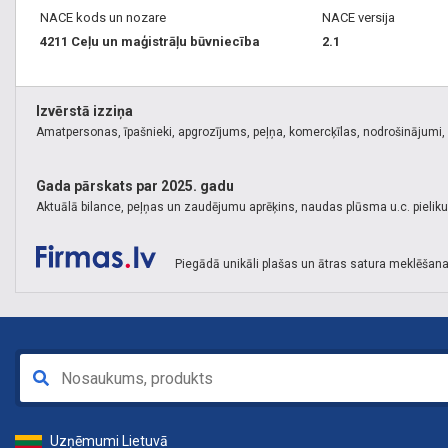
NACE kods un nozare
NACE versija
4211 Ceļu un maģistrāļu būvniecība
2.1
Izvērstā izziņa
Amatpersonas, īpašnieki, apgrozījums, peļņa, komercķīlas, nodrošinājumi, k
Gada pārskats par 2025. gadu
Aktuālā bilance, peļņas un zaudējumu aprēķins, naudas plūsma u.c. pielik
Piegādā unikāli plašas un ātras satura meklēšana
Uzņēmumi Lietuvā