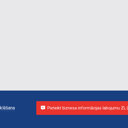
klēšana
Pieteikt biznesa informācijas labojumu ZL.