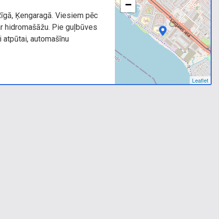
−
 Rīgā, Ķengaragā. Viesiem pēc
 ar hidromašāžu. Pie guļbūves
 atpūtai, automašīnu
Leaflet