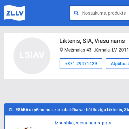
Liktenis, SIA, Viesu nams
Mežmalas 43, Jūrmala, LV-2011
LSIAV
+371 29471429
Atpūtas 
ZL IESAKA
uzņēmumus, kuru darbība var būt līdzīga
Liktenis, S
Izbushka, viesu nams-pirts