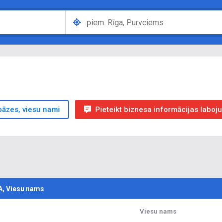
bāzes, viesu nami
Pieteikt biznesa informācijas laboj
IA, Viesu nams
Viesu nams