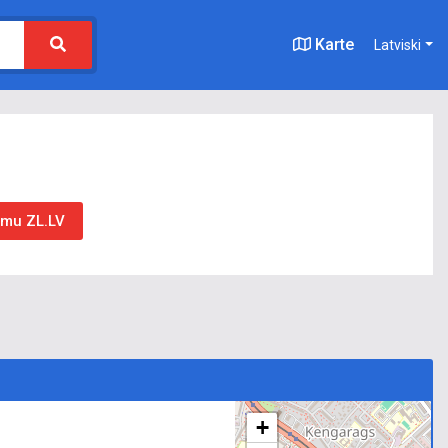
Karte
Latviski
umu ZL.LV
+