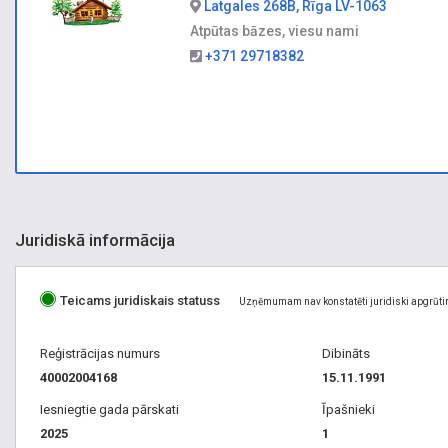
Latgales 268B, Rīga LV-1063
Atpūtas bāzes, viesu nami
+371 29718382
Juridiskā informācija
Teicams juridiskais statuss
Uzņēmumam nav konstatēti juridiski apgrūti
Reģistrācijas numurs
Dibināts
40002004168
15.11.1991
Iesniegtie gada pārskati
Īpašnieki
2025
1