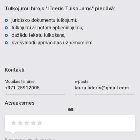
Tulkojumu birojs "Līderis TulkoJums" piedāvā:
juridisko dokumentu tulkojumi;
tulkojumi ar notāra apliecinājumu;
dažādu tekstu tulkošana;
svešvalodu apmācības uzņēmumiem.
Kontakti
Mobilais tālrunis
E-pasts
+371 25912005
laura.lideris@gmail.com
Atsauksmes
1
Pievieno savu atsauksmi