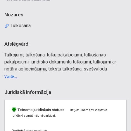
Nozares
Tulkošana
Atslēgvārdi
Tulkojumi, tulkošana, tulku pakalpojumi, tulkošanas
pakalpojumi, juridisko dokumentu tulkojumi, tulkojumi ar
notāra apliecinājumu, tekstu tulkošana, svešvalodu
apmācības uzņēmumiem.
Vairāk...
Juridiskā informācija
Teicams juridiskais statuss
Uzņēmumam nav konstatēti
juridiski apgrūtinājumi darbībai.
Reģistrācijas numurs