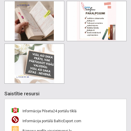
Saistītie resursi
Informācija Pilseta24 portālu tīklā
Informācija portālā BalticExport.com
Biznesa profils visaigimenei.lv