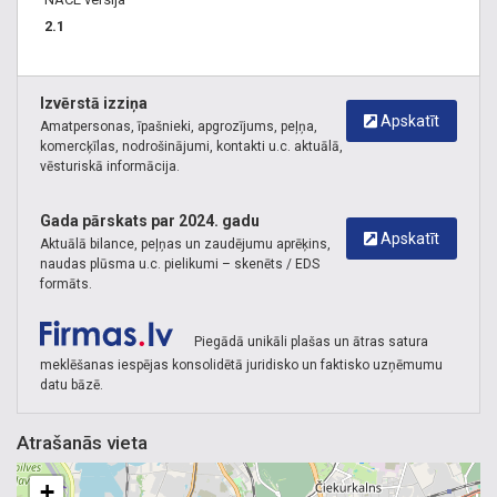
2.1
Izvērstā izziņa
Apskatīt
Amatpersonas, īpašnieki, apgrozījums, peļņa,
komercķīlas, nodrošinājumi, kontakti u.c. aktuālā,
vēsturiskā informācija.
Gada pārskats par 2024. gadu
Apskatīt
Aktuālā bilance, peļņas un zaudējumu aprēķins,
naudas plūsma u.c. pielikumi – skenēts / EDS
formāts.
Piegādā unikāli plašas un ātras satura
meklēšanas iespējas konsolidētā juridisko un faktisko uzņēmumu
datu bāzē.
Atrašanās vieta
+