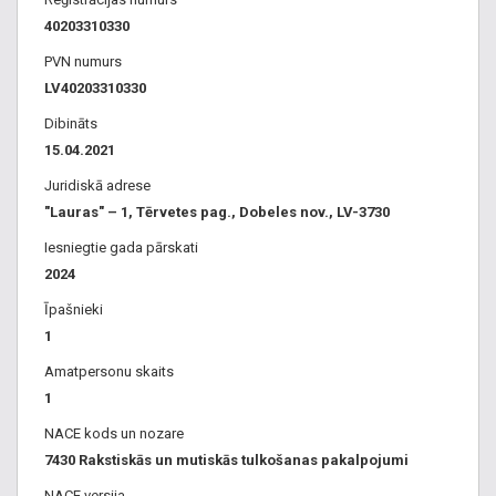
40203310330
PVN numurs
LV40203310330
Dibināts
15.04.2021
Juridiskā adrese
"Lauras" – 1, Tērvetes pag., Dobeles nov., LV-3730
Iesniegtie gada pārskati
2024
Īpašnieki
1
Amatpersonu skaits
1
NACE kods un nozare
7430 Rakstiskās un mutiskās tulkošanas pakalpojumi
NACE versija