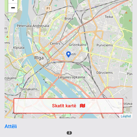
−
Skatīt kartē
Leaflet
Attēli
3