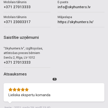
Mobilais tālrunis
E-pasts
+371 27013333
info@skyhunters.lv
Mobilais tālrunis
Mājaslapa
+371 23003317
https://skyhunters.lv/
Saistītie uzņēmumi
"Skyhunters.lv", izglītojošas,
attīstošas preces bērniem
Senču 2, Rīga, LV-1012
+371 27013333
Atsauksmes
1
Lieliska ekspertu komanda
Juris
2021. gada 29. aprīlī 13:40