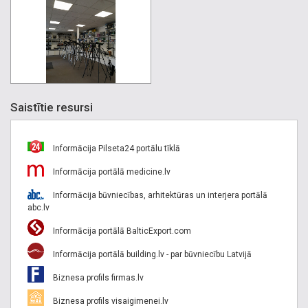
Saistītie resursi
Informācija Pilseta24 portālu tīklā
Informācija portālā medicine.lv
Informācija būvniecības, arhitektūras un interjera portālā
abc.lv
Informācija portālā BalticExport.com
Informācija portālā building.lv - par būvniecību Latvijā
Biznesa profils firmas.lv
Biznesa profils visaigimenei.lv