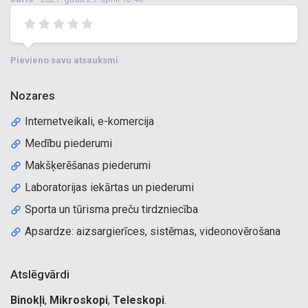
Pievieno savu atsauksmi
Nozares
Internetveikali, e-komercija
Medību piederumi
Makšķerēšanas piederumi
Laboratorijas iekārtas un piederumi
Sporta un tūrisma preču tirdzniecība
Apsardze: aizsargierīces, sistēmas, videonovērošana
Atslēgvārdi
Binokļi
,
Mikroskopi
,
Teleskopi
.