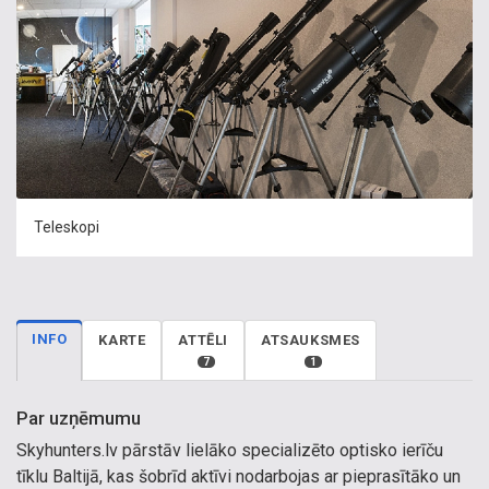
Teleskopi
INFO
KARTE
ATTĒLI
ATSAUKSMES
7
1
Par uzņēmumu
Skyhunters.lv pārstāv lielāko specializēto optisko ierīču
tīklu Baltijā, kas šobrīd aktīvi nodarbojas ar pieprasītāko un