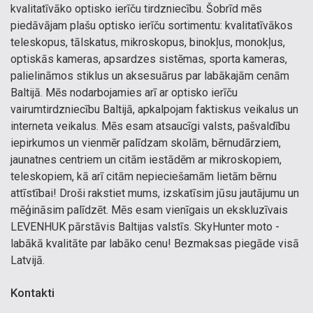
kvalitatīvāko optisko ierīču tirdzniecību. Šobrīd mēs
piedāvājam plašu optisko ierīču sortimentu: kvalitatīvākos
teleskopus, tālskatus, mikroskopus, binokļus, monokļus,
optiskās kameras, apsardzes sistēmas, sporta kameras,
palielināmos stiklus un aksesuārus par labākajām cenām
Baltijā. Mēs nodarbojamies arī ar optisko ierīču
vairumtirdzniecību Baltijā, apkalpojam faktiskus veikalus un
interneta veikalus. Mēs esam atsaucīgi valsts, pašvaldību
iepirkumos un vienmēr palīdzam skolām, bērnudārziem,
jaunatnes centriem un citām iestādēm ar mikroskopiem,
teleskopiem, kā arī citām nepieciešamām lietām bērnu
attīstībai! Droši rakstiet mums, izskatīsim jūsu jautājumu un
mēģināsim palīdzēt. Mēs esam vienīgais un ekskluzīvais
LEVENHUK pārstāvis Baltijas valstīs. SkyHunter moto -
labākā kvalitāte par labāko cenu! Bezmaksas piegāde visā
Latvijā.
Kontakti