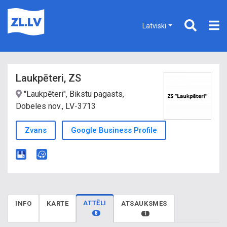
Latviski
Laukpēteri, ZS
"Laukpēteri", Bikstu pagasts,
Dobeles nov., LV-3713
Zvans
Google Business Profile
ATTĒLI
INFO
KARTE
ATSAUKSMES
8
1