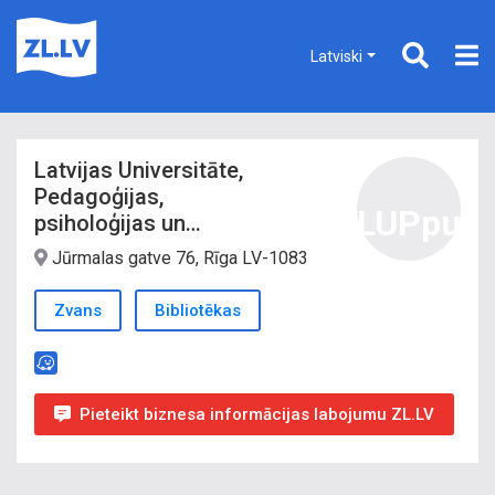
Latviski
Latvijas Universitāte,
Pedagoģijas,
LUPpu
psiholoģijas un
mākslas fakultāte,
Jūrmalas gatve 76, Rīga LV-1083
Bibliotēka
Zvans
Bibliotēkas
Pieteikt biznesa informācijas labojumu ZL.LV