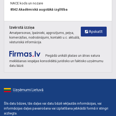
NACE kods un nozare
8542 Akadēmiskā augstākā izglītība
Izvērstā izziņa
Apskatīt
Amatpersonas, īpašnieki, apgrozījums, peļņa,
komercķīlas, nodrošinājumi, kontakti u.c. aktuālā,
vēsturiskā informācija.
Piegādā unikāli plašas un ātras satura
meklēšanas iespējas konsolidētā juridisko un faktisko uzņēmumu
datu bāzē.
Uzņēmumi Lietuvā
Šīs datu bāzes, tās daļas vai datu bāzē iekļautās informācijas, vai
informācijas daļas pavairošana vai izplatīšana jebkādā formā ir stingri
aizliegta.