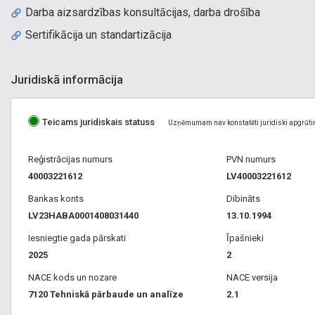
Darba aizsardzības konsultācijas, darba drošība
Sertifikācija un standartizācija
Juridiskā informācija
Teicams juridiskais statuss
Uzņēmumam nav konstatēti juridiski apgrūti
Reģistrācijas numurs
PVN numurs
40003221612
LV40003221612
Bankas konts
Dibināts
LV23HABA0001408031440
13.10.1994
Iesniegtie gada pārskati
Īpašnieki
2025
2
NACE kods un nozare
NACE versija
7120 Tehniskā pārbaude un analīze
2.1