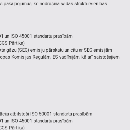
as pakalpojumus, ko nodrošina šādas struktūrvienības
001 un ISO 45001 standartu prasībām
CGS Pārtika)
ekta gāzu (SEG) emisiju pārskatu un citu ar SEG emisijām
iropas Komisijas Regulām, ES vadlīnijām, kā arī saistošajiem
ācija atbilstoši ISO 50001 standarta prasībām
001 un ISO 45001 standartu prasībām
CGS Pārtika)