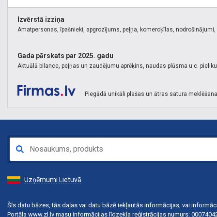
Izvērstā izziņa
Amatpersonas, īpašnieki, apgrozījums, peļņa, komercķīlas, nodrošinājumi, k
Gada pārskats par 2025. gadu
Aktuālā bilance, peļņas un zaudējumu aprēķins, naudas plūsma u.c. pielik
Piegādā unikāli plašas un ātras satura meklēšana
Uzņēmumi Lietuvā
Šīs datu bāzes, tās daļas vai datu bāzē iekļautās informācijas, vai informāci
Portāla www.zl.lv masu informācijas līdzekļa reģistrācijas numurs: 000740