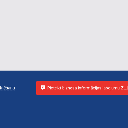
klēšana
Pieteikt biznesa informācijas labojumu ZL.