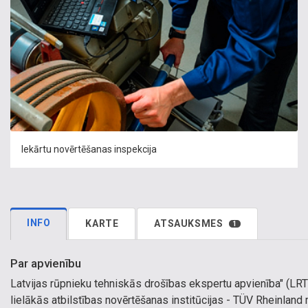
Iekārtu novērtēšanas inspekcija
INFO
KARTE
ATSAUKSMES
1
Par apvienību
Latvijas rūpnieku tehniskās drošības ekspertu apvienība" (LRTD
lielākās atbilstības novērtēšanas institūcijas - TÜV Rheinl