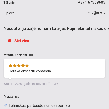
+371 67568605
Tālrunis
tuv@tuv.lv
E-pasts
Nosūtīt ziņu uzņēmumam Latvijas Rūpnieku tehniskās dro
Sūti ziņu
Atsauksmes
1
Lieliska ekspertu komanda
Andis
2020. gada 16. novembrī 11:39
Nozares
Tehniskās pārbaudes un ekspertīze