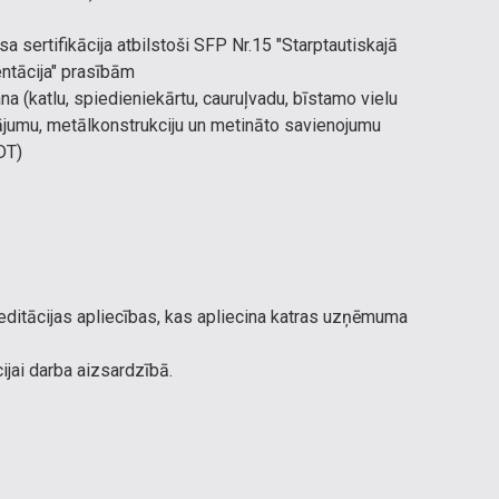
sertifikācija atbilstoši SFP Nr.15 "Starptautiskajā
ntācija" prasībām
a (katlu, spiedieniekārtu, cauruļvadu, bīstamo vielu
ājumu, metālkonstrukciju un metināto savienojumu
DT)
reditācijas apliecības, kas apliecina katras uzņēmuma
ijai darba aizsardzībā.