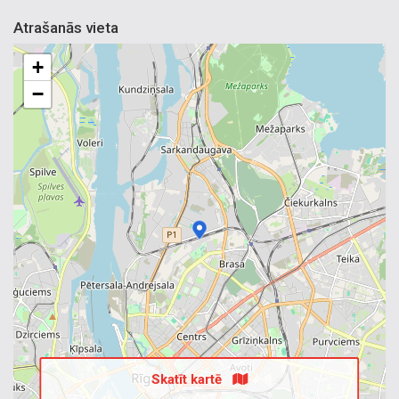
Atrašanās vieta
+
−
Skatīt kartē