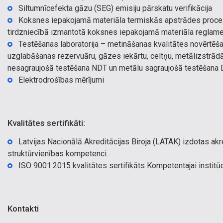
Siltumnīcefekta gāzu (SEG) emisiju pārskatu verifikācija
Koksnes iepakojamā materiāla termiskās apstrādes procesa 
tirdzniecībā izmantotā koksnes iepakojamā materiāla reglame
Testēšanas laboratorija – metināšanas kvalitātes novērtēšan
uzglabāšanas rezervuāru, gāzes iekārtu, celtņu, metālizstrād
nesagraujošā testēšana NDT un metālu sagraujošā testēšana 
Elektrodrošības mērījumi
Kvalitātes sertifikāti:
Latvijas Nacionālā Akreditācijas Biroja (LATAK) izdotas ak
struktūrvienības kompetenci.
ISO 9001:2015 kvalitātes sertifikāts Kompetentajai institūc
Kontakti