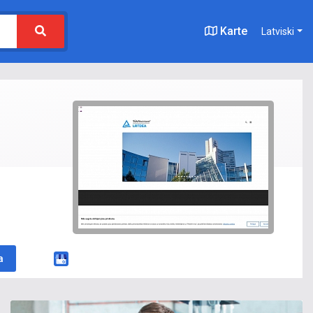
Karte
Latviski
a