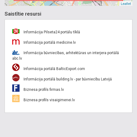
Leaflet
Saistītie resursi
Informācija Pilseta24 portālu tīklā
Informācija portālā medicine.lv
Informācija būvniecības, arhitektūras un interjera portālā
abc.lv
Informācija portālā BalticExport.com
Informācija portālā building.lv - par būvniecību Latvijā
Biznesa profils firmas.lv
Biznesa profils visaigimenei.lv