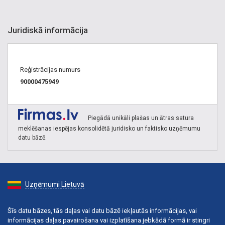
Juridiskā informācija
Reģistrācijas numurs
90000475949
Piegādā unikāli plašas un ātras satura
meklēšanas iespējas konsolidētā juridisko un faktisko uzņēmumu
datu bāzē.
Uzņēmumi Lietuvā
Šīs datu bāzes, tās daļas vai datu bāzē iekļautās informācijas, vai
informācijas daļas pavairošana vai izplatīšana jebkādā formā ir stingri