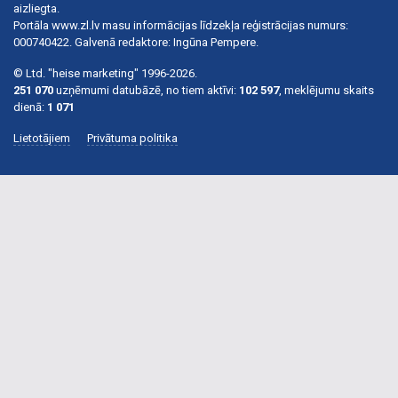
aizliegta.
Portāla www.zl.lv masu informācijas līdzekļa reģistrācijas numurs:
000740422. Galvenā redaktore: Ingūna Pempere.
© Ltd. "heise marketing" 1996-2026.
251 070
uzņēmumi datubāzē, no tiem aktīvi:
102 597
, meklējumu skaits
dienā:
1 071
Lietotājiem
Privātuma politika