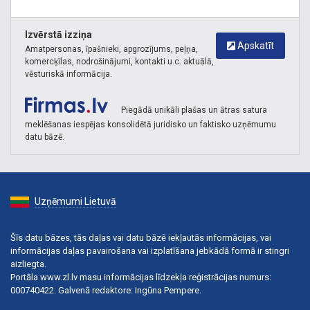
Izvērstā izziņa
Apskatīt
Amatpersonas, īpašnieki, apgrozījums, peļņa,
komercķīlas, nodrošinājumi, kontakti u.c. aktuālā,
vēsturiskā informācija.
Piegādā unikāli plašas un ātras satura
meklēšanas iespējas konsolidētā juridisko un faktisko uzņēmumu
datu bāzē.
Uzņēmumi Lietuvā
Šīs datu bāzes, tās daļas vai datu bāzē iekļautās informācijas, vai
informācijas daļas pavairošana vai izplatīšana jebkādā formā ir stingri
aizliegta.
Portāla www.zl.lv masu informācijas līdzekļa reģistrācijas numurs:
000740422. Galvenā redaktore: Ingūna Pempere.