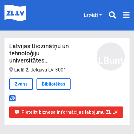
Latviski
Latvijas Biozinātņu un
tehnoloģiju
LBunt
universitātes
fundamentālā
Lielā 2, Jelgava LV-3001
bibliotēka
Zvans
Bibliotēkas
Pieteikt biznesa informācijas labojumu ZL.LV