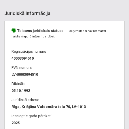
Juridiskā informācija
Teicams juridiskais statuss
Uzņēmumam nav konstatēti
juridiski apgrūtinājumi darbībai.
Reģistrācijas numurs
40003094510
PVN numurs
LV40003094510
Dibināts
05.10.1992
Juridiskā adrese
Rīga, Krišjāņa Valdemāra iela 70, LV-1013
Iesniegtie gada pārskati
2025