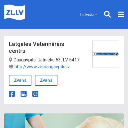
Latviski
Latgales Veterinārais
centrs
Daugavpils, Jatnieku 63, LV 5417
http://www.vetdaugavpils.lv
Zvans
Zvans