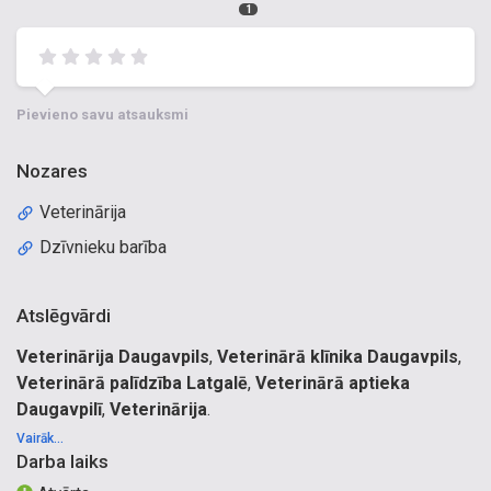
1
Pievieno savu atsauksmi
Nozares
Veterinārija
Dzīvnieku barība
Atslēgvārdi
Veterinārija Daugavpils
,
Veterinārā klīnika Daugavpils
,
Veterinārā palīdzība Latgalē
,
Veterinārā aptieka
Daugavpilī
,
Veterinārija
.
Veterinārā klīnika Latgalē. Veterinārā palīdzība. Stacionārs,
Vairāk...
Darba laiks
aprūpe. Veterinārā klīnika. Rentgens. Veterinārā aptieka.
Ķirurģija. Sterilizācija, kastrācija, (suņu, kaķu). Dzīvnieku