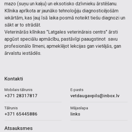
mazo (suņu un kaķu) un eksotisko dzīvnieku ārstēšanu.
Klīnika aprīkota ar jaunāko tehnoloģiju diagnosticējošām
iekārtām, kas ļauj īsā laika posmā noteikt tiešu diagnozi un
sākt ar to strādāt.
Veterinārās klīnikas "Latgales veterinārais centrs" ārsti
apgūst speciālu apmācību, pastāvīgi paaugstinot savu
profesionālo līmeni, apmeklējot lekcijas gan vietējās, gan
ārvalstu iestādēs.
Kontakti
Mobilais tālrunis
E-pasts
+371 28317817
vetdaugavpils@inbox.lv
Tālrunis
Mājaslapa
+371 65445886
links
Atsauksmes