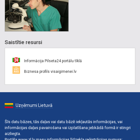
Saistītie resursi
Informācija Pilseta24 portālu tīklā
Biznesa profils visaigimenei.lv
Uzņēmumi Lietuvā
Šīs datu bāzes, tās daļas vai datu bāzē iekļautās informācijas, vai
informācijas daļas pavairošana vai izplatīšana jebkādā formā ir stingri
aizliegta.
Portāla www.zl.lv masu informācijas līdzekļa reģistrācijas numurs: