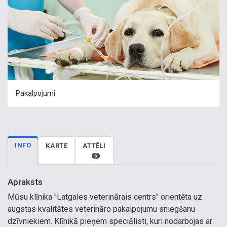
Pakalpojumi
INFO
KARTE
ATTĒLI
5
Apraksts
Mūsu klīnika "Latgales veterinārais centrs" orientēta uz
augstas kvalitātes veterināro pakalpojumu sniegšanu
dzīvniekiem. Klīnikā pieņem speciālisti, kuri nodarbojas ar