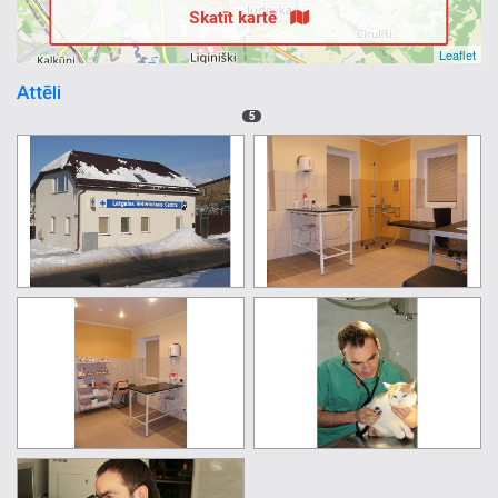
Skatīt kartē
Leaflet
Attēli
5