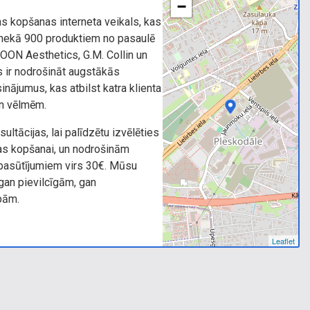
−
s kopšanas interneta veikals, kas
 nekā 900 produktiem no pasaulē
NOON Aesthetics, G.M. Collin un
 ir nodrošināt augstākās
inājumus, kas atbilst katra klienta
un vēlmēm.
tācijas, lai palīdzētu izvēlēties
s kopšanai, un nodrošinām
asūtījumiem virs 30€. Mūsu
 gan pievilcīgām, gan
bām.
Leaflet