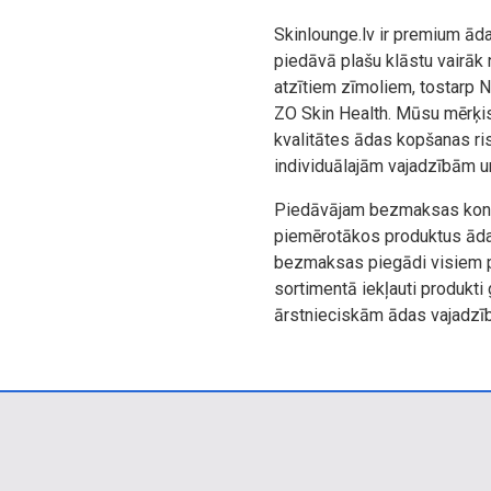
Skinlounge.lv ir premium āda
piedāvā plašu klāstu vairāk
atzītiem zīmoliem, tostarp 
ZO Skin Health. Mūsu mērķis
kvalitātes ādas kopšanas ris
individuālajām vajadzībām 
Piedāvājam bezmaksas konsul
piemērotākos produktus āda
bezmaksas piegādi visiem p
sortimentā iekļauti produkti
ārstnieciskām ādas vajadzī