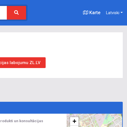
Karte
Latviski
cijas labojumu ZL.LV
+
odukti un konsultācijas