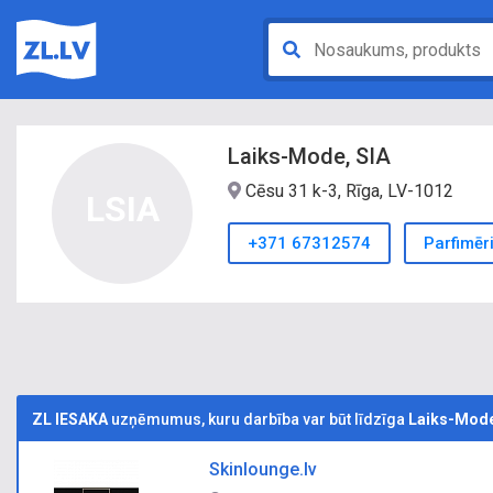
Laiks-Mode, SIA
Cēsu 31 k-3, Rīga, LV-1012
LSIA
+371 67312574
Parfimēr
ZL IESAKA
uzņēmumus, kuru darbība var būt līdzīga
Laiks-Mode
Skinlounge.lv