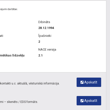
nājumi darbībai.
Dibināts
28.12.1994
ati
Īpašnieki
2
NACE versija
mētikas līdzekļu
2.1
Apskatīt
ontakti u.c. aktuālā, vēsturiskā informācija.
Apskatīt
umi – skenēts / EDS formāts.