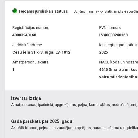
Teicams juridiskais statuss
Uzņēmumam nav konstatēti juridiski apgrūti
Reģistrācijas numurs
PVN numurs
40003240168
LV40003240168
Juridiskā adrese
Iesniegtie gada pārsk
Cēsu iela 31 k-3, Rīga, LV-1012
2025
Amatpersonu skaits
NACE kods un nozare
1
4645 Smaržu un kos
vairumtirdzniecība
Izvērstā izziņa
Amatpersonas, īpašnieki, apgrozījums, peļņa, komercķīlas, nodrošinājumi, k
Gada pārskats par 2025. gadu
Aktuālā bilance, peļņas un zaudējumu aprēķins, naudas plūsma u.c. pielik