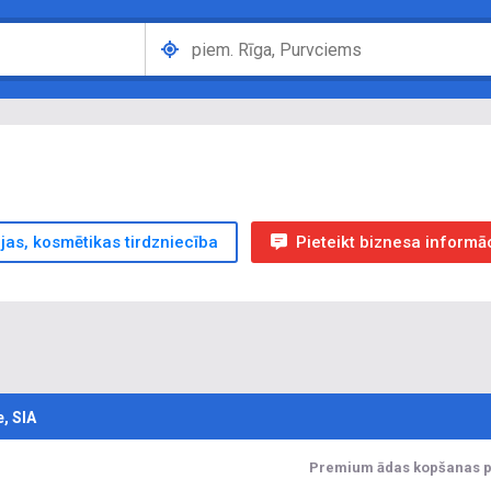
ijas, kosmētikas tirdzniecība
Pieteikt biznesa informā
, SIA
Premium ādas kopšanas pr