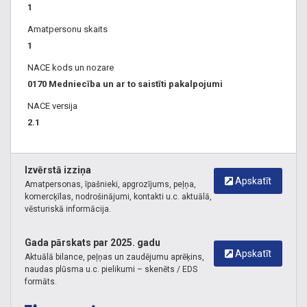
1
Amatpersonu skaits
1
NACE kods un nozare
0170 Medniecība un ar to saistīti pakalpojumi
NACE versija
2.1
Izvērstā izziņa
Apskatīt
Amatpersonas, īpašnieki, apgrozījums, peļņa,
komercķīlas, nodrošinājumi, kontakti u.c. aktuālā,
vēsturiskā informācija.
Gada pārskats par 2025. gadu
Apskatīt
Aktuālā bilance, peļņas un zaudējumu aprēķins,
naudas plūsma u.c. pielikumi – skenēts / EDS
formāts.