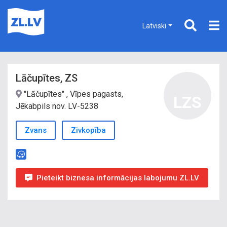
Latviski
Lāčupītes, ZS
"Lāčupītes" , Vīpes pagasts,
LZS
Jēkabpils nov. LV-5238
Zvans
Zivkopība
Pieteikt biznesa informācijas labojumu ZL.LV