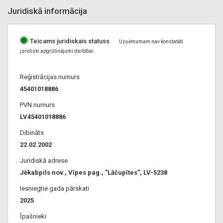
Juridiskā informācija
Teicams juridiskais statuss
Uzņēmumam nav konstatēti
juridiski apgrūtinājumi darbībai.
Reģistrācijas numurs
45401018886
PVN numurs
LV45401018886
Dibināts
22.02.2002
Juridiskā adrese
Jēkabpils nov., Vīpes pag., "Lāčupītes", LV-5238
Iesniegtie gada pārskati
2025
Īpašnieki