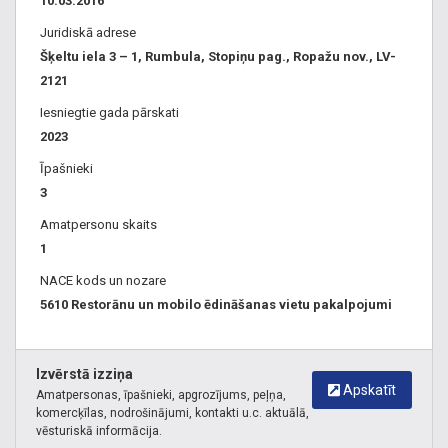
10.03.2016
Juridiskā adrese
Šķeltu iela 3 – 1, Rumbula, Stopiņu pag., Ropažu nov., LV-
2121
Iesniegtie gada pārskati
2023
Īpašnieki
3
Amatpersonu skaits
1
NACE kods un nozare
5610 Restorānu un mobilo ēdināšanas vietu pakalpojumi
Izvērstā izziņa
Apskatīt
Amatpersonas, īpašnieki, apgrozījums, peļņa,
komercķīlas, nodrošinājumi, kontakti u.c. aktuālā,
vēsturiskā informācija.