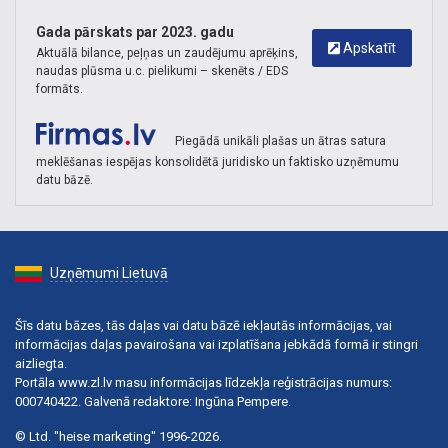
Gada pārskats par 2023. gadu
Apskatīt
Aktuālā bilance, peļņas un zaudējumu aprēķins,
naudas plūsma u.c. pielikumi – skenēts / EDS
formāts.
Piegādā unikāli plašas un ātras satura
meklēšanas iespējas konsolidētā juridisko un faktisko uzņēmumu
datu bāzē.
Uzņēmumi Lietuvā
Šīs datu bāzes, tās daļas vai datu bāzē iekļautās informācijas, vai
informācijas daļas pavairošana vai izplatīšana jebkādā formā ir stingri
aizliegta.
Portāla www.zl.lv masu informācijas līdzekļa reģistrācijas numurs:
000740422. Galvenā redaktore: Ingūna Pempere.
© Ltd. "heise marketing" 1996-2026.