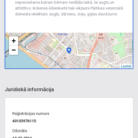
nepieciešams katram bērnam nedēļās laikā, lai augtu un
attīstītos. Ikdienas ēdienkartē tiek iekļauts Pārtikas veterinārā
dienesta ieteiktais: augļu, dārzeņu, zivju, gaļas daudzums.
+
−
Leaflet
Juridiskā informācija
Reģistrācijas numurs
40103976115
Dibināts