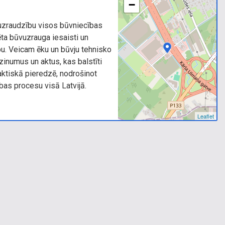
−
zraudzību visos būvniecības
ta būvuzrauga iesaisti un
bu. Veicam ēku un būvju tehnisko
inumus un aktus, kas balstīti
aktiskā pieredzē, nodrošinot
ības procesu visā Latvijā.
Leaflet