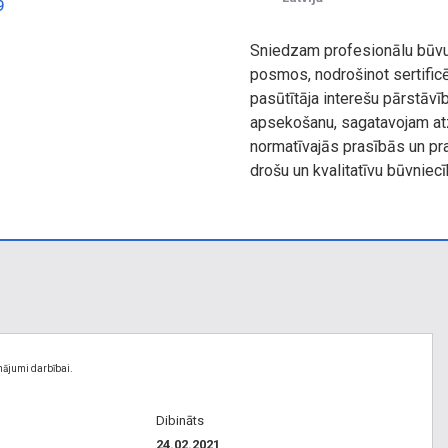
9
Sniedzam profesionālu būvu
posmos, nodrošinot sertificē
pasūtītāja interešu pārstāvī
apsekošanu, sagatavojam atz
normatīvajās prasībās un pr
drošu un kvalitatīvu būvniec
nājumi darbībai.
Dibināts
24.02.2021