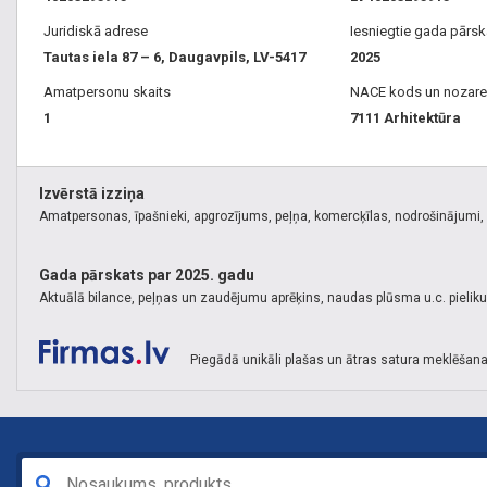
Juridiskā adrese
Iesniegtie gada pārsk
Tautas iela 87 – 6, Daugavpils, LV-5417
2025
Amatpersonu skaits
NACE kods un nozare
1
7111 Arhitektūra
Izvērstā izziņa
Amatpersonas, īpašnieki, apgrozījums, peļņa, komercķīlas, nodrošinājumi, k
Gada pārskats par 2025. gadu
Aktuālā bilance, peļņas un zaudējumu aprēķins, naudas plūsma u.c. pielik
Piegādā unikāli plašas un ātras satura meklēšana