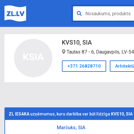
KVS10, SIA
Tautas 87 - 6, Daugavpils, LV-5
KSIA
+371 26828710
Arhitekt
ZL IESAKA
uzņēmumus, kuru darbība var būt līdzīga
KVS10, SIA
Marčuks, SIA