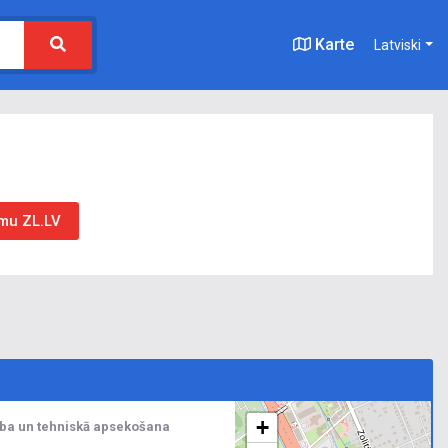
Karte
Latviski
umu ZL.LV
+
ba un tehniskā apsekošana