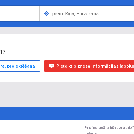
417
ūra, projektēšana
Pieteikt biznesa informācijas laboj
Profesionāla būvuzraudzī
Latvijā