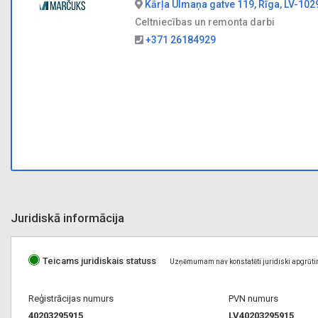
Kārļa Ulmaņa gatve 119, Rīga, LV-102
Celtniecības un remonta darbi
+371 26184929
Juridiskā informācija
Teicams juridiskais statuss
Uzņēmumam nav konstatēti juridiski apgrūti
Reģistrācijas numurs
PVN numurs
40203295915
LV40203295915