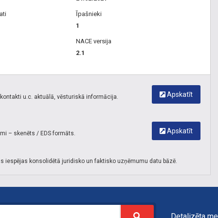
ati
Īpašnieki
1
NACE versija
2.1
Apskatīt
ontakti u.c. aktuālā, vēsturiskā informācija.
Apskatīt
umi – skenēts / EDS formāts.
s iespējas konsolidētā juridisko un faktisko uzņēmumu datu bāzē.
Detalizēta me