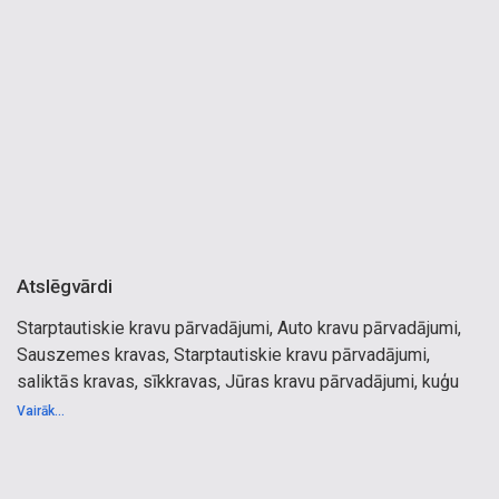
Atslēgvārdi
Starptautiskie kravu pārvadājumi, Auto kravu pārvadājumi,
Sauszemes kravas, Starptautiskie kravu pārvadājumi,
saliktās kravas, sīkkravas, Jūras kravu pārvadājumi, kuģu
kravu pārvadājumi, jūras transports, jūra, Gaisa kravu
Vairāk...
pārvadājumi, avio kravu pārvadājumi, aviopārvadājumi, avio
pārvadājumi, aviotransports, avio transports, gaiss, avio,
Eiropa, Itālija, Vācija, Beļģija, Nīderlande, Luksemburga,