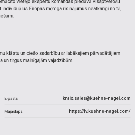
apmācīto vietējo ekspertu komandas piedāvā visaptverošu
individuālus Eiropas mēroga risinājumus neatkarīgi no tā,
iešami.
u klāstu un ciešo sadarbību ar labākajiem pārvadātājiem
a un tirgus mainīgajām vajadzībām.
knrix.sales@kuehne-nagel.com
E-pasts
https://lv.kuehne-nagel.com/
Mājaslapa