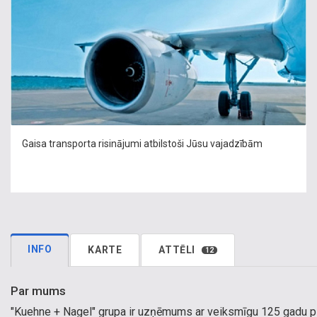
Gaisa transporta risinājumi atbilstoši Jūsu vajadzībām
INFO
KARTE
ATTĒLI
12
Par mums
"Kuehne + Nagel" grupa ir uzņēmums ar veiksmīgu 125 gadu pie