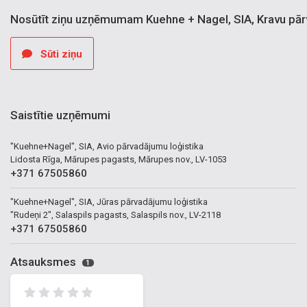
Nosūtīt ziņu uzņēmumam Kuehne + Nagel, SIA, Kravu pārva
Sūti ziņu
Saistītie uzņēmumi
"Kuehne+Nagel", SIA, Avio pārvadājumu loģistika
Lidosta Rīga, Mārupes pagasts, Mārupes nov., LV-1053
+371 67505860
"Kuehne+Nagel", SIA, Jūras pārvadājumu loģistika
"Rudeņi 2", Salaspils pagasts, Salaspils nov., LV-2118
+371 67505860
Atsauksmes
1