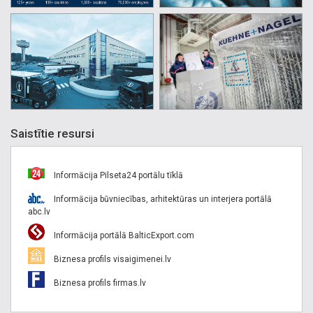
Saistītie resursi
Informācija Pilseta24 portālu tīklā
Informācija būvniecības, arhitektūras un interjera portālā
abc.lv
Informācija portālā BalticExport.com
Biznesa profils visaigimenei.lv
Biznesa profils firmas.lv