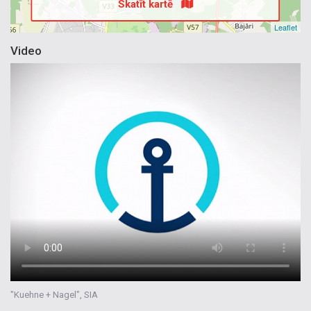
Skatīt kartē
Leaflet
Video
"Kuehne + Nagel", SIA