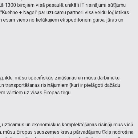
ekā 1300 birojiem visā pasaulē, unikāli IT risinājumi sūtījumu
"Kuehne + Nagel" par uzticamu partneri visa veidu loģistikas
am esam viens no lielākajiem ekspeditoriem gaisa, jūras un
izpilde, mūsu specifiskās zināšanas un mūsu darbinieku
un transportēšanas risinājumiem (kuri ir pielāgoti dažādu
em vārtiem uz visas Eiropas tirgu.
us, uzticamus un ekonomiskus komplektēšanas risinājumus visā
em, mūsu Eiropas sauszemes kravu pārvadājumu tīkls nodrošina