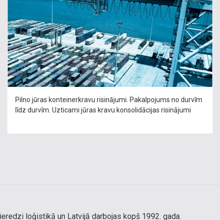
Pilno jūras konteinerkravu risinājumi. Pakalpojums no durvīm
līdz durvīm. Uzticami jūras kravu konsolidācijas risinājumi
redzi loģistikā un Latvijā darbojas kopš 1992. gada.