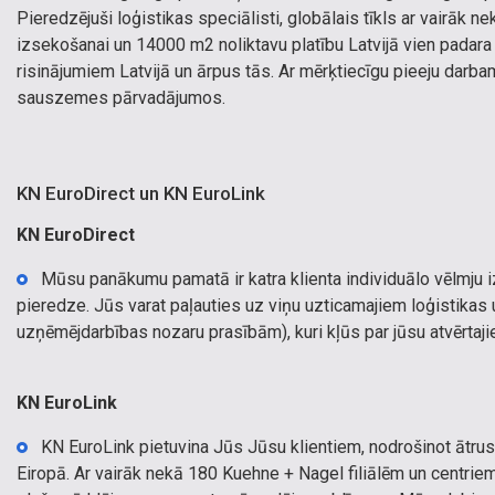
Pieredzējuši loģistikas speciālisti, globālais tīkls ar vairāk n
izsekošanai un 14000 m2 noliktavu platību Latvijā vien padara 
risinājumiem Latvijā un ārpus tās. Ar mērķtiecīgu pieeju darb
sauszemes pārvadājumos.
KN EuroDirect un KN EuroLink
KN EuroDirect
Mūsu panākumu pamatā ir katra klienta individuālo vēlmju 
pieredze. Jūs varat paļauties uz viņu uzticamajiem loģistikas 
uzņēmējdarbības nozaru prasībām), kuri kļūs par jūsu atvērtaji
KN EuroLink
KN EuroLink pietuvina Jūs Jūsu klientiem, nodrošinot ātr
Eiropā. Ar vairāk nekā 180 Kuehne + Nagel filiālēm un centri