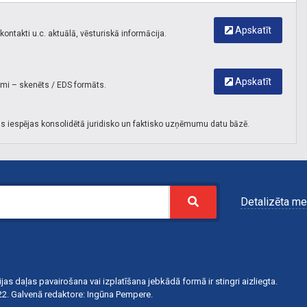
logistics, contract logistics, Atklātā noliktava, Ground
Apskatīt
storage, Ekspress piegādes, Eksprespasts, Door to door,
ontakti u.c. aktuālā, vēsturiskā informācija.
No durvīm līdz durvīm, Imports, Eksports, ISO 9001 un ISO
9001: 2015; ISO 14001 un ISO 14001:2015; ISO 18001 un
ISO 18001: 2015; AEO, AEOF, atzītais komersants, atzītais
Apskatīt
umi – skenēts / EDS formāts.
saņēmējs un atzītais nosūtītājs, KN Pharma, farmācija; KN
secure chain, droši pārvadājumi, paaugstinātas drošības
s iespējas konsolidētā juridisko un faktisko uzņēmumu datu bāzē.
pārvadājumi, Deklarēšana, muitas brokera pakalpojumi, T1
formēšana, IM formēšana; ADR, Bīstamās kravas,
Dangerous goods, IMO, DGR, Contract logistics,
Warehoousing service, Loģistikas līgumpakalpojumi,
Noliktavu pakalpojumi.
Detalizēta me
jas daļas pavairošana vai izplatīšana jebkādā formā ir stingri aizliegta.
422. Galvenā redaktore: Ingūna Pempere.