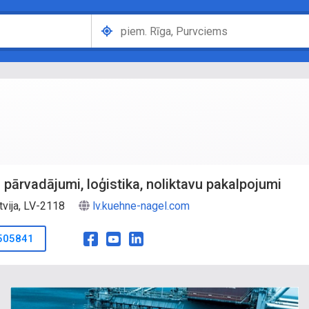
 pārvadājumi, loģistika, noliktavu pakalpojumi
tvija, LV-2118
lv.kuehne-nagel.com
505841