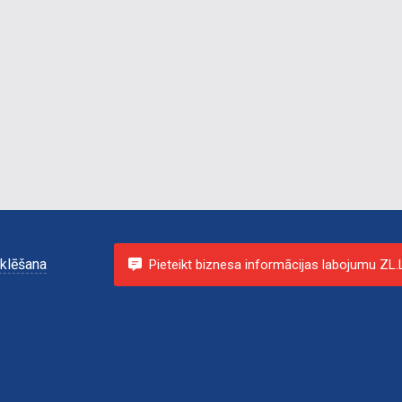
klēšana
Pieteikt biznesa informācijas labojumu ZL.