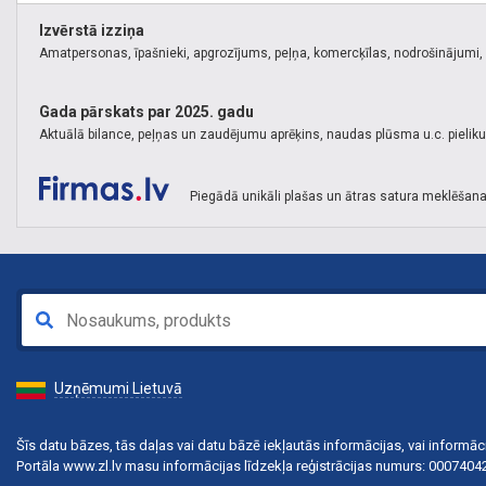
Izvērstā izziņa
Amatpersonas, īpašnieki, apgrozījums, peļņa, komercķīlas, nodrošinājumi, k
Gada pārskats par 2025. gadu
Aktuālā bilance, peļņas un zaudējumu aprēķins, naudas plūsma u.c. pielik
Piegādā unikāli plašas un ātras satura meklēšana
Uzņēmumi Lietuvā
Šīs datu bāzes, tās daļas vai datu bāzē iekļautās informācijas, vai informāci
Portāla www.zl.lv masu informācijas līdzekļa reģistrācijas numurs: 000740