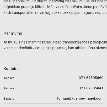
plašu pārklājumu un augstu pārvadājumu blīvumu. Mūsu labi 
loģistikas prasmju klāstu. Mēs vienmēr spēsim Jums piedāvāt 
kādi transportēšanas vai loģistikas pakalpojumi ir jums nepiec
Par mums
Ar mūsu zināšanām nozarēs, plašo transportēšanas pakalpojum
varam nodrošināt Jums pakalpojumus, kas atbilst Jūsu biznes
Kontakti
+371 67505860
Tālrunis
+371 67505841
Tālrunis
info.riga@kuehne-nagel.com
E-pasts