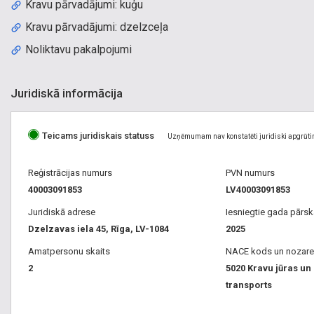
Kravu pārvadājumi: kuģu
Kravu pārvadājumi: dzelzceļa
Noliktavu pakalpojumi
Juridiskā informācija
Teicams juridiskais statuss
Uzņēmumam nav konstatēti juridiski apgrūti
Reģistrācijas numurs
PVN numurs
40003091853
LV40003091853
Juridiskā adrese
Iesniegtie gada pārsk
Dzelzavas iela 45, Rīga, LV-1084
2025
Amatpersonu skaits
NACE kods un nozare
2
5020 Kravu jūras un
transports