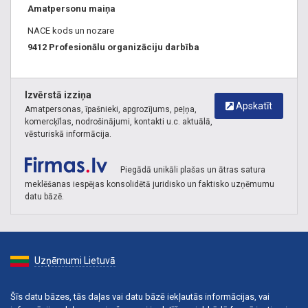
Amatpersonu maiņa
NACE kods un nozare
9412 Profesionālu organizāciju darbība
Izvērstā izziņa
Apskatīt
Amatpersonas, īpašnieki, apgrozījums, peļņa,
komercķīlas, nodrošinājumi, kontakti u.c. aktuālā,
vēsturiskā informācija.
Piegādā unikāli plašas un ātras satura
meklēšanas iespējas konsolidētā juridisko un faktisko uzņēmumu
datu bāzē.
Uzņēmumi Lietuvā
Šīs datu bāzes, tās daļas vai datu bāzē iekļautās informācijas, vai