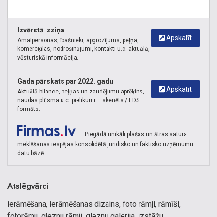
Izvērstā izziņa
Apskatīt
Amatpersonas, īpašnieki, apgrozījums, peļņa,
komercķīlas, nodrošinājumi, kontakti u.c. aktuālā,
vēsturiskā informācija.
Gada pārskats par 2022. gadu
Apskatīt
Aktuālā bilance, peļņas un zaudējumu aprēķins,
naudas plūsma u.c. pielikumi – skenēts / EDS
formāts.
Piegādā unikāli plašas un ātras satura
meklēšanas iespējas konsolidētā juridisko un faktisko uzņēmumu
datu bāzē.
Atslēgvārdi
ierāmēšana, ierāmēšanas dizains, foto rāmji, rāmīši,
fotorāmji, gleznu rāmji, gleznu galerija, izstāžu