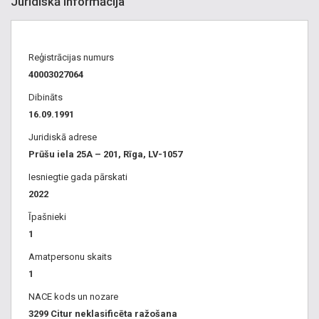
Juridiskā informācija
Reģistrācijas numurs
40003027064
Dibināts
16.09.1991
Juridiskā adrese
Prūšu iela 25A – 201, Rīga, LV-1057
Iesniegtie gada pārskati
2022
Īpašnieki
1
Amatpersonu skaits
1
NACE kods un nozare
3299 Citur neklasificēta ražošana