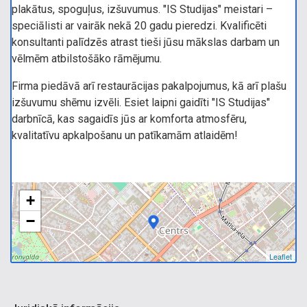
plakātus, spoguļus, izšuvumus. "IS Studijas" meistari –
speciālisti ar vairāk nekā 20 gadu pieredzi. Kvalificēti
konsultanti palīdzēs atrast tieši jūsu mākslas darbam un
vēlmēm atbilstošāko rāmējumu.
Firma piedāvā arī restaurācijas pakalpojumus, kā arī plašu
izšuvumu shēmu izvēli. Esiet laipni gaidīti "IS Studijas"
darbnīcā, kas sagaidīs jūs ar komforta atmosfēru,
kvalitatīvu apkalpošanu un patīkamām atlaidēm!
+
−
Leaflet