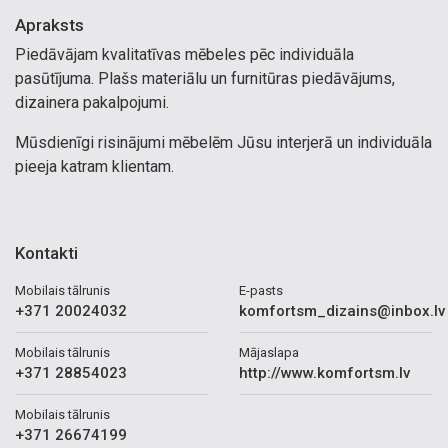
Apraksts
Piedāvājam kvalitatīvas mēbeles pēc individuāla
pasūtījuma. Plašs materiālu un furnitūras piedāvājums,
dizainera pakalpojumi.
Mūsdienīgi risinājumi mēbelēm Jūsu interjerā un individuāla
pieeja katram klientam.
Kontakti
Mobilais tālrunis
E-pasts
+371 20024032
komfortsm_dizains@inbox.lv
Mobilais tālrunis
Mājaslapa
+371 28854023
http://www.komfortsm.lv
Mobilais tālrunis
+371 26674199