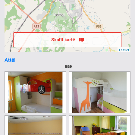
Skatīt kartē
Leaflet
Attēli
30