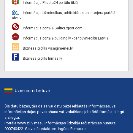
Informācija Pilseta24 portālu tīklā
Informācija būvniecības, arhitektūras un interjera portālā
abc.lv
Informācija portālā BalticExport.com
Informācija portālā building.lv - par būvniecību Latvijā
Biznesa profils visaigimenei.lv
Biznesa profils firmas.lv
Uzņēmumi Lietuvā
Šīs datu bāzes, tās daļas vai datu bāzē iekļautās informācijas, vai
informācijas daļas pavairošana vai izplatīšana jebkādā formā ir stingri
aizliegta.
Portāla www.zl.lv masu informācijas līdzekļa reģistrācijas numurs:
000740422. Galvenā redaktore: Ingūna Pempere.