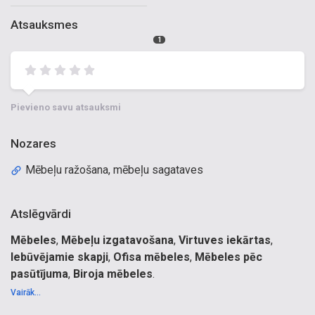
Atsauksmes
1
Pievieno savu atsauksmi
Nozares
Mēbeļu ražošana, mēbeļu sagataves
Atslēgvārdi
Mēbeles
,
Mēbeļu izgatavošana
,
Virtuves iekārtas
,
Iebūvējamie skapji
,
Ofisa mēbeles
,
Mēbeles pēc
pasūtījuma
,
Biroja mēbeles
.
Mēbeles, mēbeles pēc pasūtījuma, mēbeļu ražošana,
Vairāk...
mēbeļu izgatavošana, virtuves iekārtas, sekcijas,