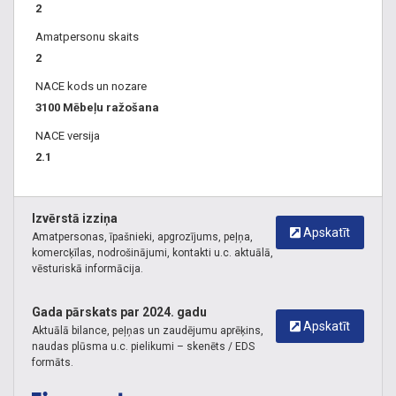
2
finierētas mēbeles pēc pasūtījuma, finierētu mēbeļu
Amatpersonu skaits
izgatavošana, piegāde, uzstādīšana, garantija, mēbeļu
2
furnitūra, Latvijā ražotas mēbeles, jaunas mēbeles, mēbeļu
ražošana Latgalē, mēbeļu ražošana Rēzeknē, mēbeles pēc
NACE kods un nozare
pasūtījuma Rēzeknē, mēbeles pēc individuāla pasūtījuma
3100 Mēbeļu ražošana
Rēzeknē, virtuves mēbeles pēc pasūtījuma Rēzeknē,
NACE versija
mēbeļu tirdzniecība Rēzeknē, dizaina pakalpojumi, mēbeļu
2.1
ražotāji, mēbeļu veikali, mēbeļu ražošana, mēbeļu
projektēšana, Studio tipa mēbeles, nestandarta mēbeles,
virtuves iekārtu izgatavošana pēc pasūtījuma. Mēbeļu
Izvērstā izziņa
sagataves. Mēbeļu ražošana pēc individuāla pasūtījuma.
Apskatīt
Amatpersonas, īpašnieki, apgrozījums, peļņa,
komercķīlas, nodrošinājumi, kontakti u.c. aktuālā,
vēsturiskā informācija.
Gada pārskats par 2024. gadu
Apskatīt
Aktuālā bilance, peļņas un zaudējumu aprēķins,
naudas plūsma u.c. pielikumi – skenēts / EDS
formāts.