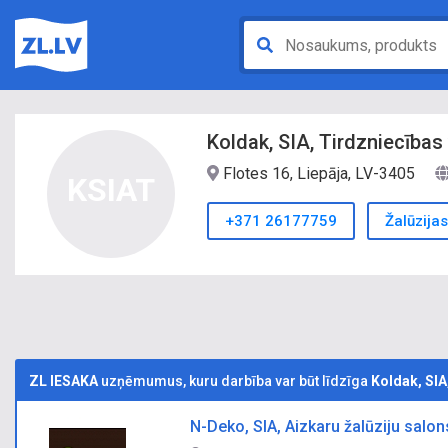
Koldak, SIA, Tirdzniecība
Flotes 16, Liepāja, LV-3405
KSIAT
+371 26177759
Žalūzijas
ZL IESAKA
uzņēmumus, kuru darbība var būt līdzīga
Koldak, SIA
N-Deko, SIA, Aizkaru žalūziju salo