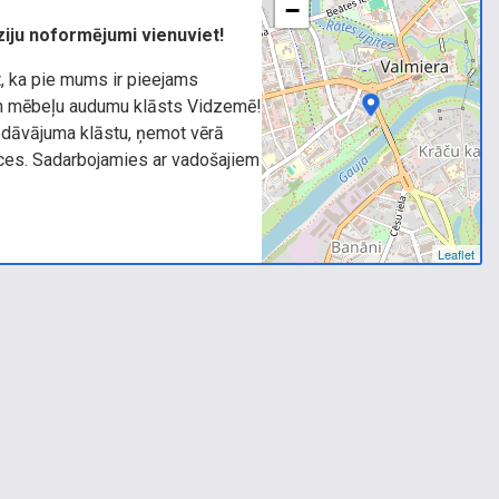
−
ūziju noformējumi vienuviet!
, ka pie mums ir pieejams
 un mēbeļu audumu klāsts Vidzemē!
edāvājuma klāstu, ņemot vērā
es. Sadarbojamies ar vadošajiem
Leaflet