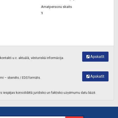
Amatpersonu skaits
1
Apskatīt
ontakti u.c. aktuālā, vēsturiskā informācija.
Apskatīt
umi – skenēts / EDS formāts.
s iespējas konsolidētā juridisko un faktisko uzņēmumu datu bāzē.