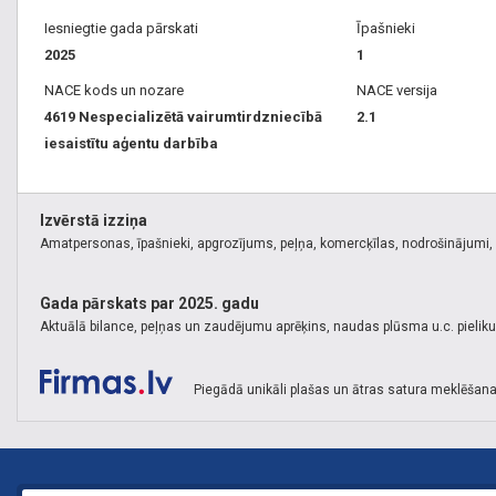
Iesniegtie gada pārskati
Īpašnieki
2025
1
NACE kods un nozare
NACE versija
4619 Nespecializētā vairumtirdzniecībā
2.1
iesaistītu aģentu darbība
Izvērstā izziņa
Amatpersonas, īpašnieki, apgrozījums, peļņa, komercķīlas, nodrošinājumi, k
Gada pārskats par 2025. gadu
Aktuālā bilance, peļņas un zaudējumu aprēķins, naudas plūsma u.c. pielik
Piegādā unikāli plašas un ātras satura meklēšana