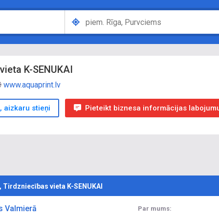
s vieta K-SENUKAI
www.aquaprint.lv
, aizkaru stieņi
Pieteikt biznesa informācijas labojum
, Tirdzniecības vieta K-SENUKAI
ns Valmierā
Par mums: