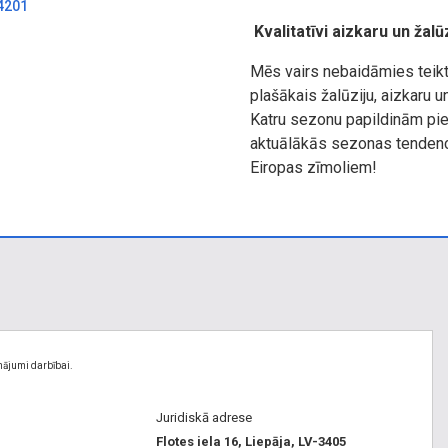
-4201
Kvalitatīvi aizkaru un žal
Mēs vairs nebaidāmies teikt
plašākais žalūziju, aizkaru
Katru sezonu papildinām pi
aktuālākās sezonas tendenc
Eiropas zīmoliem!
nājumi darbībai.
Juridiskā adrese
Flotes iela 16, Liepāja, LV-3405