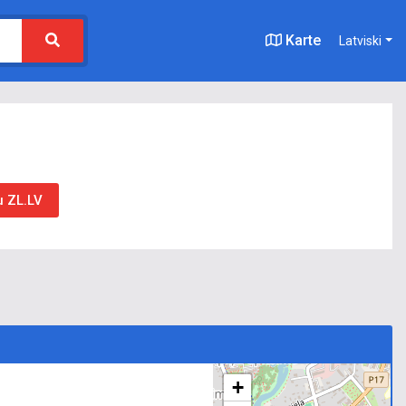
Karte
Latviski
u ZL.LV
+