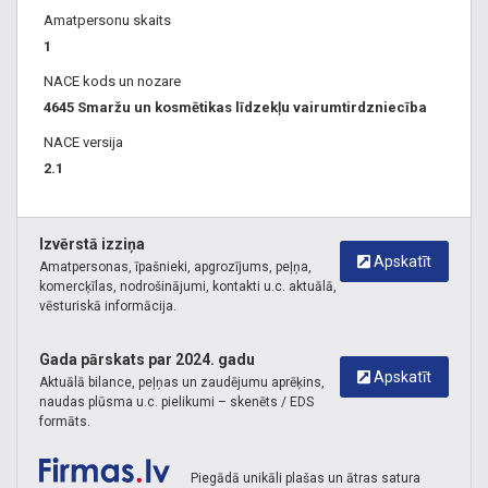
Amatpersonu skaits
1
NACE kods un nozare
4645 Smaržu un kosmētikas līdzekļu vairumtirdzniecība
NACE versija
2.1
Izvērstā izziņa
Apskatīt
Amatpersonas, īpašnieki, apgrozījums, peļņa,
komercķīlas, nodrošinājumi, kontakti u.c. aktuālā,
vēsturiskā informācija.
Gada pārskats par 2024. gadu
Apskatīt
Aktuālā bilance, peļņas un zaudējumu aprēķins,
naudas plūsma u.c. pielikumi – skenēts / EDS
formāts.
Piegādā unikāli plašas un ātras satura