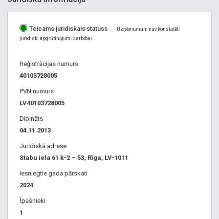
Teicams juridiskais statuss
Uzņēmumam nav konstatēti
juridiski apgrūtinājumi darbībai.
Reģistrācijas numurs
40103728005
PVN numurs
LV40103728005
Dibināts
04.11.2013
Juridiskā adrese
Stabu iela 61 k-2 – 53, Rīga, LV-1011
Iesniegtie gada pārskati
2024
Īpašnieki
1