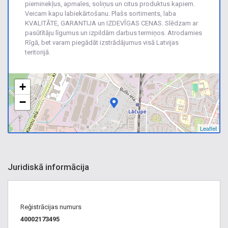
pieminekļus, apmales, soliņus un citus produktus kapiem.
Veicam kapu labiekārtošanu. Plašs sortiments, laba
KVALITĀTE, GARANTIJA un IZDEVĪGAS CENAS. Slēdzam ar
pasūtītāju līgumus un izpildām darbus termiņos. Atrodamies
Rīgā, bet varam piegādāt izstrādājumus visā Latvijas
teritorijā.
+
−
Leaflet
Juridiskā informācija
Reģistrācijas numurs
40002173495