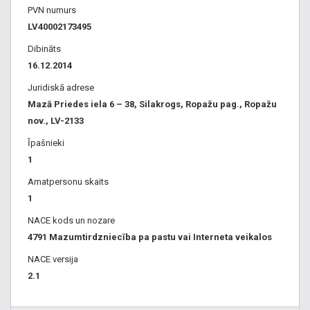
PVN numurs
LV40002173495
Dibināts
16.12.2014
Juridiskā adrese
Mazā Priedes iela 6 – 38, Silakrogs, Ropažu pag., Ropažu
nov., LV-2133
Īpašnieki
1
Amatpersonu skaits
1
NACE kods un nozare
4791 Mazumtirdzniecība pa pastu vai Interneta veikalos
NACE versija
2.1