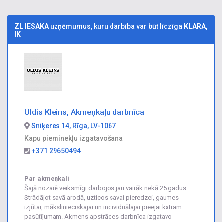
ZL IESAKA
uzņēmumus, kuru darbība var būt līdzīga
KLARA,
IK
Uldis Kleins, Akmeņkaļu darbnīca
Sniķeres 14, Rīga, LV-1067
Kapu pieminekļu izgatavošana
+371 29650494
Par akmeņkali
Šajā nozarē veiksmīgi darbojos jau vairāk nekā 25 gadus.
Strādājot savā arodā, uzticos savai pieredzei, gaumes
izjūtai, mākslinieciskajai un individuālajai pieejai katram
pasūtījumam. Akmens apstrādes darbnīca izgatavo