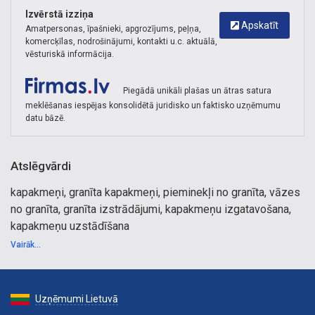
Izvērstā izziņa
Apskatīt
Amatpersonas, īpašnieki, apgrozījums, peļņa,
komercķīlas, nodrošinājumi, kontakti u.c. aktuālā,
vēsturiskā informācija.
Piegādā unikāli plašas un ātras satura
meklēšanas iespējas konsolidētā juridisko un faktisko uzņēmumu
datu bāzē.
Atslēgvārdi
kapakmeņi, granīta kapakmeņi, pieminekļi no granīta, vāzes
no granīta, granīta izstrādājumi, kapakmeņu izgatavošana,
kapakmeņu uzstādīšana
Vairāk...
Uzņēmumi Lietuvā