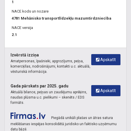
1
NACE kods un nozare
4781 Mehānisko transportlīdzekļu mazumtirdzniecība
NACE versija
2.1
Izvērstā izziņa
Apskatīt
Amatpersonas, īpašnieki, apgrozījums, peļņa,
komercķīlas, nodrošinājumi, kontakti u.c. aktuālā,
vēsturiskā informācija.
Gada pārskats par 2025. gadu
Apskatīt
Aktuālā bilance, peļņas un zaudējumu aprēķins,
naudas plūsma u.c. pielikumi – skenēts / EDS
formāts.
Piegādā unikāli plašas un ātras satura
meklēšanas iespējas konsolidētā juridisko un faktisko uzņēmumu
datu bāzē.