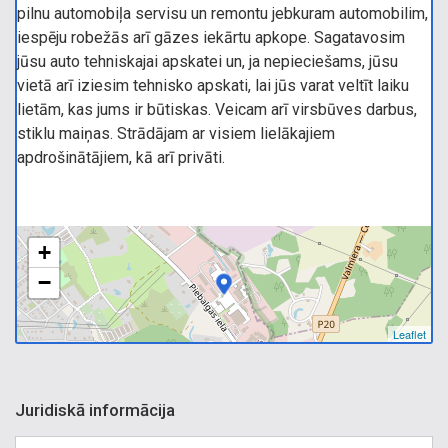
pilnu automobiļa servisu un remontu jebkuram automobilim,
iespēju robežās arī gāzes iekārtu apkope. Sagatavosim
jūsu auto tehniskajai apskatei un, ja nepieciešams, jūsu
vietā arī iziesim tehnisko apskati, lai jūs varat veltīt laiku
lietām, kas jums ir būtiskas. Veicam arī virsbūves darbus,
stiklu maiņas. Strādājam ar visiem lielākajiem
apdrošinātājiem, kā arī privāti.
+
−
Leaflet
Juridiskā informācija