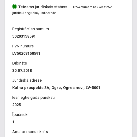
Teicams juridiskais statuss
Uzņēmumam nav konstatēti
juridiski apgrūtinājumi darbībai.
Reģistrācijas numurs
50203158591
PVN numurs
LV50203158591
Dibināts
30.07.2018
Juridiskā adrese
Kalna prospekts 3A, Ogre, Ogres nov., LV-5001
Iesniegtie gada pārskati
2025
Īpašnieki
1
Amatpersonu skaits