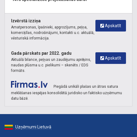
Izvērstā izziņa
Apskatīt
Amatpersonas, īpašnieki, apgrozījums, peļņa,
komercķīlas, nodrošinājumi, kontakti u.c. aktuālā,
vēsturiskā informācija.
Gada pārskats par 2022. gadu
Apskatīt
Aktuālā bilance, peļņas un zaudējumu aprēķins,
naudas plūsma u.c. pielikumi – skenēts / EDS
formāts.
Piegādā unikāli plašas un ātras satura
meklēšanas iespējas konsolidētā juridisko un faktisko uzņēmumu
datu bāzē.
Uzņēmumi Lietuvā