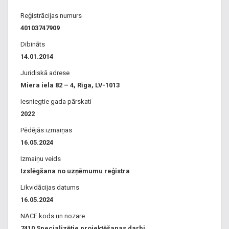
Reģistrācijas numurs
40103747909
Dibināts
14.01.2014
Juridiskā adrese
Miera iela 82 – 4, Rīga, LV-1013
Iesniegtie gada pārskati
2022
Pēdējās izmaiņas
16.05.2024
Izmaiņu veids
Izslēgšana no uzņēmumu reģistra
Likvidācijas datums
16.05.2024
NACE kods un nozare
7410 Specializētie projektēšanas darbi