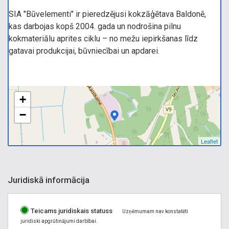
SIA "Būvelementi" ir pieredzējusi kokzāģētava Baldonē,
kas darbojas kopš 2004. gada un nodrošina pilnu
kokmateriālu aprites ciklu – no mežu iepirkšanas līdz
gatavai produkcijai, būvniecībai un apdarei.
+
−
Leaflet
Juridiskā informācija
Teicams juridiskais statuss
Uzņēmumam nav konstatēti
juridiski apgrūtinājumi darbībai.