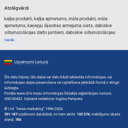
Atslēgvārdi
kaļķa produkti, kaļķa apmetums, māla produkti, māla
apmetums, kaņepju šķiedras armejuma siets, dabiskie
siltumizolācijas darbi jumtiem, dabiskie siltumizolācijas
darbi sienām, dabiskie siltumizolācijas darbi grīdām,
Vairāk...
VESTAECO PROTECT siltumizolācijas materiāli, kaņepju
pakulas, stiklšķiedras armejuma siets, niedru paklājs,
džutas siets, vēsturisko ēku atjaunošana, dabīgie
Uzņēmumi Lietuvā
būvmateriāli, kaļķa apdare, māla apdare, mūra sienas,
guļbūves sienas, koka stāvbūves
Šīs datu bāzes, tās daļas vai datu bāzē iekļautās informācijas, vai
informācijas daļas pavairošana vai izplatīšana jebkādā formā ir stingri
aizliegta.
Portāla www.zl.lv masu informācijas līdzekļa reģistrācijas numurs:
000740422. Galvenā redaktore: Ingūna Pempere.
© Ltd. "heise marketing" 1996-2026.
251 187
uzņēmumi datubāzē, no tiem aktīvi:
102 576
, meklējumu skaits
dienā:
700