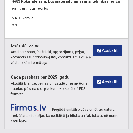
4683 Kokmateriālu, būvmateriālu un sanitārtehnikas ierīču
vairumtirdzniecība
NACE versija
2.1
Izvērstā izziņa
Apskatīt
Amatpersonas, īpašnieki, apgrozījums, peļņa,
komercķīlas, nodrošinājumi, kontakti u.c. aktuālā,
vēsturiskā informācija.
Gada pārskats par 2025. gadu
Apskatīt
Aktuālā bilance, peļņas un zaudējumu aprēķins,
naudas plūsma u.c. pielikumi – skenēts / EDS
formāts.
Piegādā unikāli plašas un ātras satura
meklēšanas iespējas konsolidētā juridisko un faktisko uzņēmumu
datu bāzē.