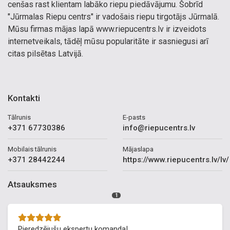
cenšas rast klientam labāko riepu piedāvājumu. Šobrīd
"Jūrmalas Riepu centrs" ir vadošais riepu tirgotājs Jūrmalā.
Mūsu firmas mājas lapā www.riepucentrs.lv ir izveidots
internetveikals, tādēļ mūsu popularitāte ir sasniegusi arī
citas pilsētas Latvijā.
Kontakti
Tālrunis
E-pasts
+371 67730386
info@riepucentrs.lv
Mobilais tālrunis
Mājaslapa
+371 28442244
https://www.riepucentrs.lv/lv/
Atsauksmes
1
Pieredzējušu ekspertu komanda!