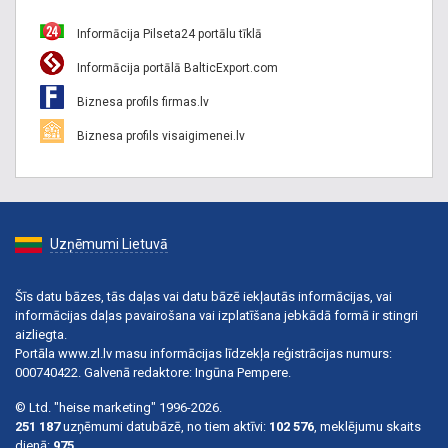
Informācija Pilseta24 portālu tīklā
Informācija portālā BalticExport.com
Biznesa profils firmas.lv
Biznesa profils visaigimenei.lv
Uzņēmumi Lietuvā
Šīs datu bāzes, tās daļas vai datu bāzē iekļautās informācijas, vai
informācijas daļas pavairošana vai izplatīšana jebkādā formā ir stingri
aizliegta.
Portāla www.zl.lv masu informācijas līdzekļa reģistrācijas numurs:
000740422. Galvenā redaktore: Ingūna Pempere.
© Ltd. "heise marketing" 1996-2026.
251 187
uzņēmumi datubāzē, no tiem aktīvi:
102 576
, meklējumu skaits
dienā:
975