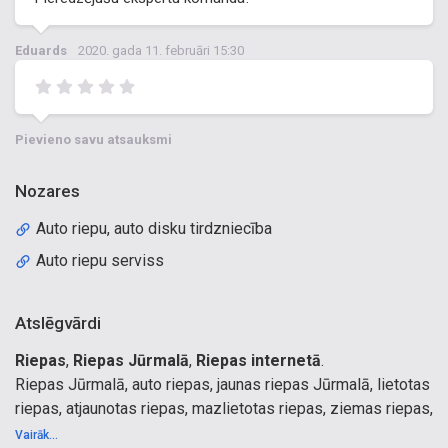
Eduards
2020. gada 11. februāri 15:30
Pievieno savu atsauksmi
Nozares
Auto riepu, auto disku tirdzniecība
Auto riepu serviss
Atslēgvārdi
Riepas
,
Riepas Jūrmalā
,
Riepas internetā
.
Riepas Jūrmalā, auto riepas, jaunas riepas Jūrmalā, lietotas
riepas, atjaunotas riepas, mazlietotas riepas, ziemas riepas,
riepas ar radzēm,
Vairāk...