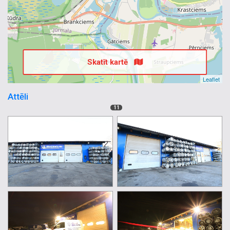
Skatīt kartē
Leaflet
Attēli
11