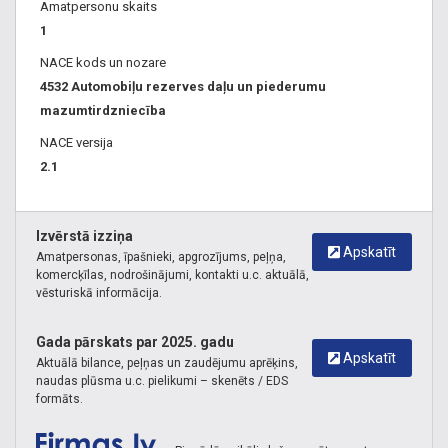
Amatpersonu skaits
1
NACE kods un nozare
4532 Automobiļu rezerves daļu un piederumu
mazumtirdzniecība
NACE versija
2.1
Izvērstā izziņa
Apskatīt
Amatpersonas, īpašnieki, apgrozījums, peļņa,
komercķīlas, nodrošinājumi, kontakti u.c. aktuālā,
vēsturiskā informācija.
Gada pārskats par 2025. gadu
Apskatīt
Aktuālā bilance, peļņas un zaudējumu aprēķins,
naudas plūsma u.c. pielikumi – skenēts / EDS
formāts.