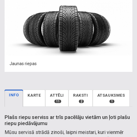
Jaunas riepas
INFO
KARTE
ATTĒLI
RAKSTI
ATSAUKSMES
11
2
1
Plašs riepu serviss ar trīs pacēlāju vietām un ļoti plašu
riepu piedāvājumu
Mūsu servisā strādā zinoši, laipni meistari, kuri vienmēr