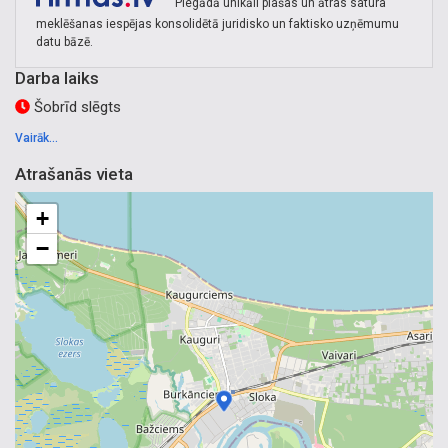
Piegādā unikāli plašas un ātras satura
meklēšanas iespējas konsolidētā juridisko un faktisko uzņēmumu
datu bāzē.
Darba laiks
Šobrīd slēgts
Vairāk...
Atrašanās vieta
+
−