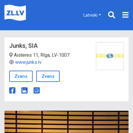
Latviski
Junks, SIA
Aisteres 11, Rīga, LV-1007
www.junks.lv
Zvans
Zvans