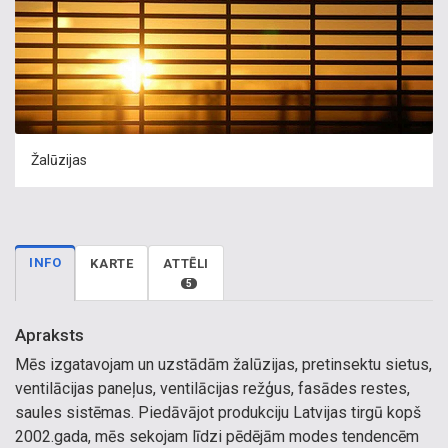
Žalūzijas
INFO
KARTE
ATTĒLI
5
Apraksts
Mēs izgatavojam un uzstādām žalūzijas, pretinsektu sietus,
ventilācijas paneļus, ventilācijas režģus, fasādes restes,
saules sistēmas. Piedāvājot produkciju Latvijas tirgū kopš
2002.gada, mēs sekojam līdzi pēdējām modes tendencēm