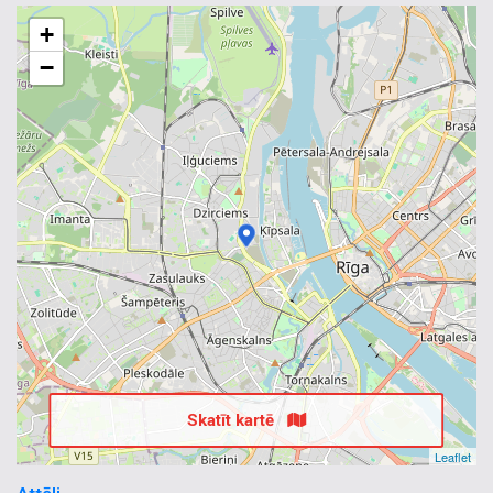
+
−
Skatīt kartē
Leaflet