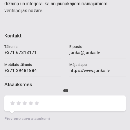
dizainā un interjerā, kā arī jaunākajiem risinājumiem
ventilācijas nozarē.
Kontakti
Tālrunis
E-pasts
+371 67313171
junks@junks.lv
Mobilais tālrunis
Mājaslapa
+371 29481884
https://www.junks.lv
Atsauksmes
1
Pievieno savu atsauksmi