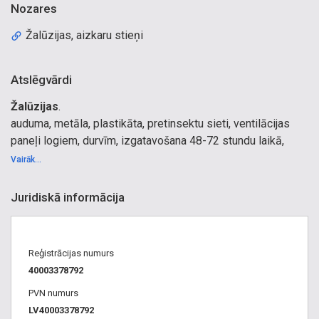
Nozares
Žalūzijas, aizkaru stieņi
Atslēgvārdi
Žalūzijas
.
auduma, metāla, plastikāta, pretinsektu sieti, ventilācijas
paneļi logiem, durvīm, izgatavošana 48-72 stundu laikā,
ražošana, tirdzniecība, pretinsektu tīkli, moskītu tīkli, tīkls,
Vairāk...
odu tīkli, insektu, mušu tīkli, žalūziju izgatavošana, logu
žalūzijas, DUCO produkti – ventilācijas sistēmas, žalūzijas,
Juridiskā informācija
rullo žalūzijas, vertikālās žalūzijas, koka žalūzijas,
horizontālās žalūzijas, insektu tīkli, pretinsektu tīkli, pretodu
tīkli, moskītu tīkli
Reģistrācijas numurs
Žalūzijas Centrs
40003378792
PVN numurs
LV40003378792