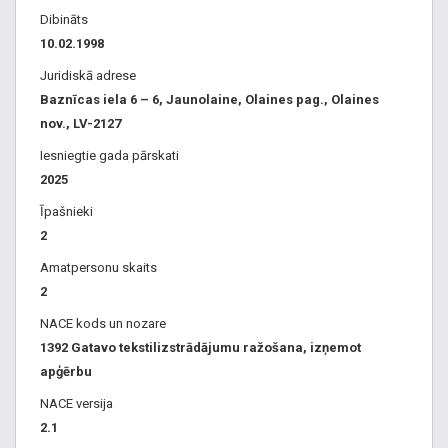
Dibināts
10.02.1998
Juridiskā adrese
Baznīcas iela 6 – 6, Jaunolaine, Olaines pag., Olaines
nov., LV-2127
Iesniegtie gada pārskati
2025
Īpašnieki
2
Amatpersonu skaits
2
NACE kods un nozare
1392 Gatavo tekstilizstrādājumu ražošana, izņemot
apģērbu
NACE versija
2.1