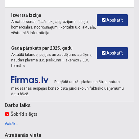
Izvērstā izziņa
Apskatīt
Amatpersonas, īpašnieki, apgrozījums, peļņa,
komercķīlas, nodrošinājumi, kontakti u.c. aktuālā,
vēsturiskā informācija.
Gada pārskats par 2025. gadu
Apskatīt
Aktuālā bilance, peļņas un zaudējumu aprēķins,
naudas plūsma u.c. pielikumi – skenēts / EDS
formāts.
Piegādā unikāli plašas un ātras satura
meklēšanas iespējas konsolidētā juridisko un faktisko uzņēmumu
datu bāzē.
Darba laiks
Šobrīd slēgts
Vairāk...
Atrašanās vieta