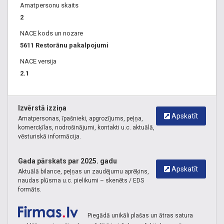
Amatpersonu skaits
2
NACE kods un nozare
5611 Restorānu pakalpojumi
NACE versija
2.1
Izvērstā izziņa
Apskatīt
Amatpersonas, īpašnieki, apgrozījums, peļņa,
komercķīlas, nodrošinājumi, kontakti u.c. aktuālā,
vēsturiskā informācija.
Gada pārskats par 2025. gadu
Apskatīt
Aktuālā bilance, peļņas un zaudējumu aprēķins,
naudas plūsma u.c. pielikumi – skenēts / EDS
formāts.
Piegādā unikāli plašas un ātras satura