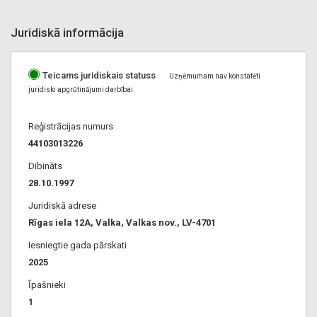
Juridiskā informācija
Teicams juridiskais statuss
Uzņēmumam nav konstatēti
juridiski apgrūtinājumi darbībai.
Reģistrācijas numurs
44103013226
Dibināts
28.10.1997
Juridiskā adrese
Rīgas iela 12A, Valka, Valkas nov., LV-4701
Iesniegtie gada pārskati
2025
Īpašnieki
1